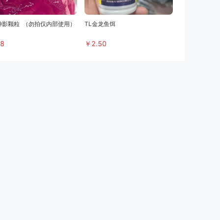
神影颗粒
（勿拍仅内部使用）
TL金龙鱼饵
8
￥
2.50