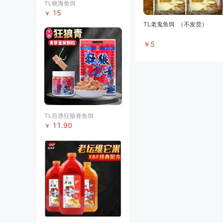
TL晓海鱼饵
15
￥
TL老鬼鱼饵
（不发货）
￥
5
TL百诱狂狼青鱼饵
11.90
￥