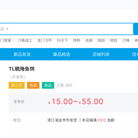
商品
热门搜索：
刀锋战士
龙门飞甲
钓天下
饵料
名赋
线组
绝技
刀锋
新品首发
爆品精选
店铺列表
清
TL晓海鱼饵
（不发货）
第三方
热卖
新品
已售
385
15
.00
~
55
.00
零售价
￥
￥
配送
浙江省金华市
发货
|
本店铺满
99
元
包邮