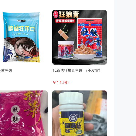
亭林鱼饵
TL百诱狂狼青鱼饵
（不发货）
￥
11.90