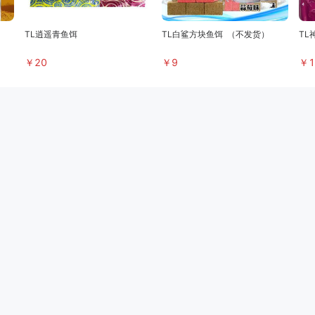
TL逍遥青鱼饵
TL白鲨方块鱼饵
（不发货）
TL
￥
20
￥
9
￥
1