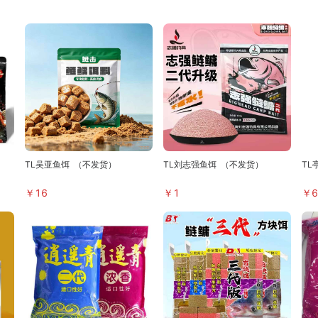
TL吴亚鱼饵
（不发货）
TL刘志强鱼饵
（不发货）
TL
￥
16
￥
1
￥
6