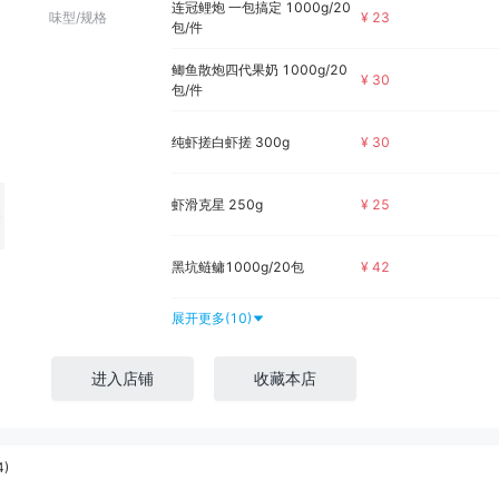
连冠鲤炮 一包搞定 1000g/20
¥
23
味型/规格
包/件
鲫鱼散炮四代果奶 1000g/20
¥
30
包/件
纯虾搓白虾搓 300g
¥
30
虾滑克星 250g
¥
25
黑坑鲢鳙1000g/20包
¥
42
展开更多(10)
进入店铺
收藏本店
)