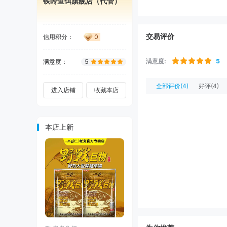
铁岭鱼饵旗舰店（代管）
交易评价
信用积分
：
0
满意度
:
5
满意度
：
5
全部评价
(4)
好评
(4)
进入店铺
收藏本店
本店上新