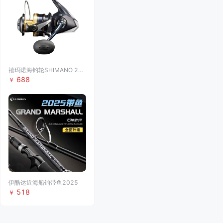
禧玛诺海钓轮SHIMANO 21 SPHEROS SW
688
￥
伊酷达近海船钓带鱼2025
518
￥