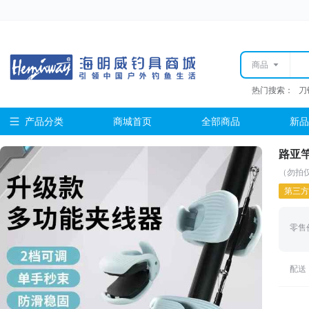
商品
热门搜索：
刀
产品分类
商城首页
全部商品
新品
路亚
（勿拍
第三方
零售
配送