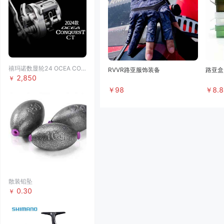
禧玛诺数显轮24 OCEA CONQUEST CT
RVVR路亚服饰装备
路亚盒
2,850
￥
￥
98
￥
8.
散装铅坠
0.30
￥