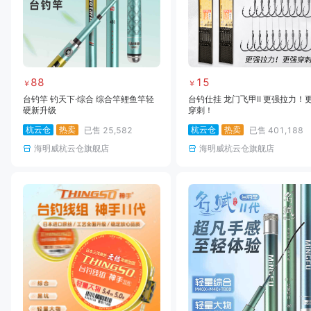
88
15
￥
￥
台钓竿 钓天下·综合 综合竿鲤鱼竿轻
台钓仕挂 龙门飞甲II 更强拉力！
硬新升级
穿刺！
杭云仓
热卖
杭云仓
热卖
已售
25,582
已售
401,188
海明威杭云仓旗舰店
海明威杭云仓旗舰店