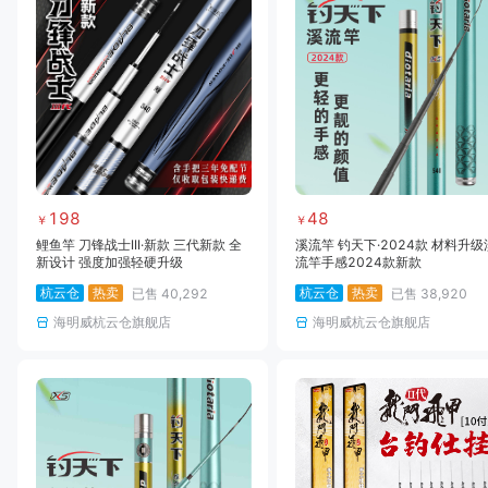
战盾
森源
素材印象
时代
汉鼎
极弧
渔贰叁
阿玛迪
大可
万江鱼
臻本事
800度
烈火战马
褀云户外
黑坑上岸
空钩悟
搏鱼帝
工厂品牌
凯斯
伊酷达
绝代宗师
渔聚缘
亭林
北禾
198
48
￥
￥
鲤鱼竿 刀锋战士III·新款 三代新款 全
溪流竿 钓天下·2024款 材料升级
新设计 强度加强轻硬升级
流竿手感2024款新款
杭云仓
热卖
杭云仓
热卖
已售
40,292
已售
38,920
海明威杭云仓旗舰店
海明威杭云仓旗舰店