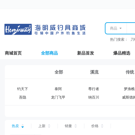
商品
热门搜索：
刀
商城首页
全部商品
新品首发
爆品精选
全部
溪流
传统
钓天下
泰阿
尊行者
梦渔樵
吾隐
龙门飞甲
纳百川
威斯德
海明威
王者传奇
至尊问鼎
闪盾
COOL
奇鲜
迈拓
北斗神
本武
姜太公
江汉
余师傅
热卖
上新
销量
价格
佐崎精工
猎渔坊
惠科
冠路