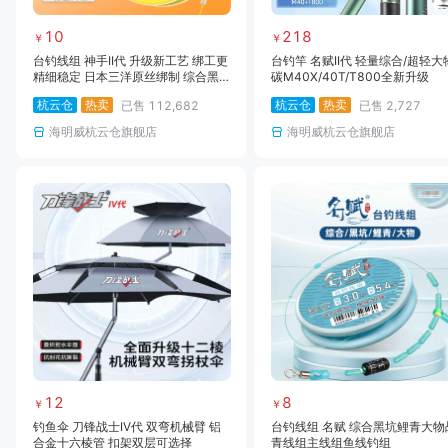
10
218
￥
￥
台钓线组 神手II代 升级新工艺 绑工更
台钓竿 名赋II代 轻量综合/超轻大
精细稳定 日本三洋原丝绑制 综合黑
碳M40X/40T/T800全新升级
坑轻量大物无结线组
杭云仓
热卖
杭云仓
热卖
已售
112,682
已售
2,727
海明威杭云仓旗舰店
海明威杭云仓旗舰店
12
8
￥
￥
钓鱼伞 刀锋战士IV代 双弯机械臂 铝
台钓线组 名赋 综合黑坑鲤青大物
合金十六棱管 扣架双层可选择
青线组主线组鱼线钓组