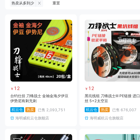
热卖从多到少
重置
奥奇峰
黑鸭子
白鲨
鳞影
锦龙
金龙
丸九
鱼膳房
隆佰特
非悦
金博能
丰纶
米田
上岛
慕斯达
栋秀
罡源
丝威
永苗
爱信
风猎者
铭钓堂
化氏
龙王恨
巨洋
伊酷曼
川野娱人
达虹
东南
天网饵料
吴亚
晓海
寻龙青赛道
重庆粑粑饵
武汉千湖
锦龙鱼
太湖一号
石斑鱼专攻
鳞影户外
高徒
12
12
￥
￥
普菲尔
大禹
山东贾东普户外用品
三旺鱼
台钓仕挂 刀锋战士 金袖金海夕伊豆
黑坑线组 刀锋战士III PE链接 进
伊势尼有刺无刺
雷臣
卡斯丁
丝 5+2太空豆
工厂店
开沃
杭云仓
HQ
热卖
散装工厂店
杭云仓
水上貂
热卖
东鼎
已售
2,093,751
已售
676,007
海明威杭云仓旗舰店
海明威杭云仓旗舰店
吴亚垂神
超牌
银鳞
河鱼王
神影
天狼星
王氏浮钓黄尾
千湖鱼
蓝盾
竞宝
湛卢
FT