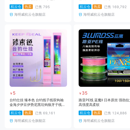
杭云仓
热卖
杭云仓
热卖
已售
795
已售
169,792
海明威杭云仓旗舰店
海明威杭云仓旗舰店
5
35
￥
￥
台钓仕挂 臻本色 台钓线子线双钩袖
路亚PE线 蓝魔II 日本原丝 强劲拉
金海夕伊豆伊势尼黑坑钩狼牙子线仕
高强度高柔软
挂大物钩大物双钩
杭云仓
热卖
杭云仓
热卖
已售
69,161
已售
124,886
海明威杭云仓旗舰店
海明威杭云仓旗舰店