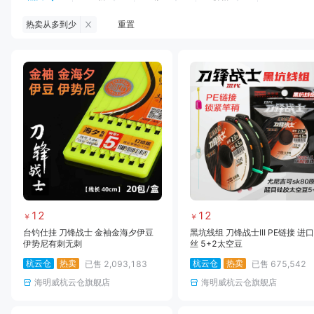
热卖从多到少
重置
钓鱼伞
台钓服饰
台钓装备
饵料
黑坑浮漂
黑坑配件
黑坑钓灯
黑坑网
黑坑饵料
马口竿
路亚竿
雷强竿
路亚装备
海钓竿
海钓轮
海钓线
12
12
￥
￥
台钓仕挂 刀锋战士 金袖金海夕伊豆
黑坑线组 刀锋战士III PE链接 进
伊势尼有刺无刺
丝 5+2太空豆
杭云仓
热卖
杭云仓
热卖
已售
2,093,183
已售
675,542
海明威杭云仓旗舰店
海明威杭云仓旗舰店