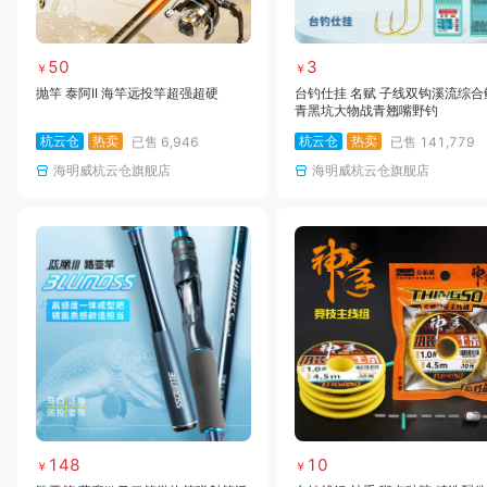
50
3
￥
￥
抛竿 泰阿II 海竿远投竿超强超硬
台钓仕挂 名赋 子线双钩溪流综合
青黑坑大物战青翘嘴野钓
杭云仓
热卖
杭云仓
热卖
已售
6,946
已售
141,779
海明威杭云仓旗舰店
海明威杭云仓旗舰店
148
10
￥
￥