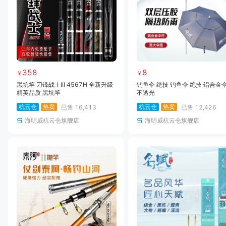
358
8
￥
￥
黑坑竿 刀锋战士III 4567H 全新升级
钓鱼伞 绝技 钓鱼伞 绝技 铝合金
精英品质 黑坑竿
不透光
杭云仓
热卖
杭云仓
热卖
已售
16,413
已售
12,426
海明威杭云仓旗舰店
海明威杭云仓旗舰店