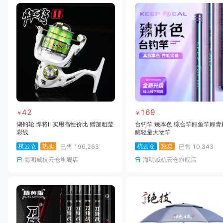
42
169
￥
￥
湖钓轮 悍将II 实用高性价比 赠加粗莹
台钓竿 臻本色 综合竿鲤鱼竿鲤青
彩线
鳙轻量大物竿
杭云仓
热卖
杭云仓
热卖
已售
196,263
已售
10,343
海明威杭云仓旗舰店
海明威杭云仓旗舰店