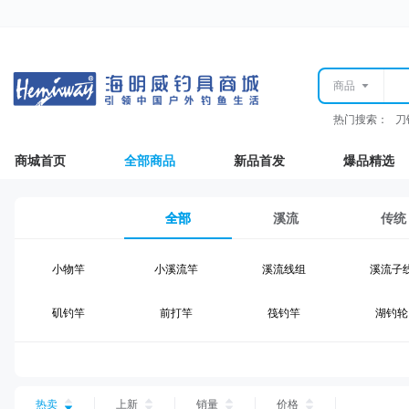
商品
热门搜索：
刀
商城首页
全部商品
新品首发
爆品精选
全部
溪流
传统
小物竿
小溪流竿
溪流线组
溪流子
矶钓竿
前打竿
筏钓竿
湖钓轮
湖钓线组
湖钓配件
钓椅钓台
湖钓装
台钓仕挂
台钓线
台钓钩
台钓浮
热卖
上新
销量
价格