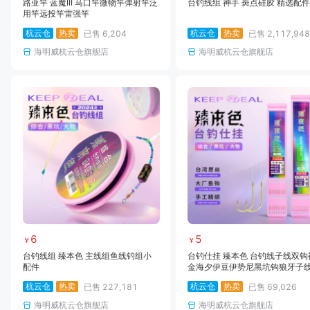
路亚竿 蓝魔III 马口竿微物竿弹射竿泛
台钓线组 神手 斑点硅胶 精选配件
用竿远投竿雷强竿
杭云仓
热卖
杭云仓
热卖
已售
6,204
已售
2,117,948
海明威杭云仓旗舰店
海明威杭云仓旗舰店
6
5
￥
￥
台钓线组 臻本色 主线组鱼线钓组小
台钓仕挂 臻本色 台钓线子线双钩
配件
金海夕伊豆伊势尼黑坑钩狼牙子
挂大物钩大物双钩
杭云仓
热卖
杭云仓
热卖
已售
227,181
已售
69,026
海明威杭云仓旗舰店
海明威杭云仓旗舰店