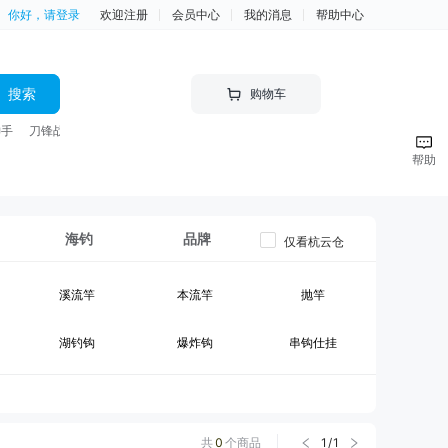
你好，请登录
欢迎注册
会员中心
我的消息
帮助中心
搜索
购物车
神手
刀锋战士 竿
帮助
海钓
品牌
仅看杭云仓
溪流竿
本流竿
抛竿
湖钓钩
爆炸钩
串钩仕挂
黑坑竿II
大物竿
台钓线组
钓箱
台钓竿包
鱼护
共
0
个商品
1
/
1