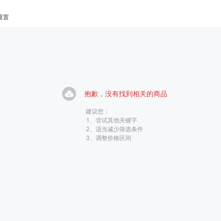
重置
饵料
小药
黑坑竿
黑坑线组
黑坑网架
黑坑钓箱
黑坑竿包
黑坑鱼护
雷强竿
路亚轮
水滴轮
鼓轮
海钓线
海钓钩
海钓钓组
海钓配件
抱歉，没有找到
相关的
商品
建议您：
1、
尝试其他关键字
2、
适当减少筛选条件
3、
调整价格区间