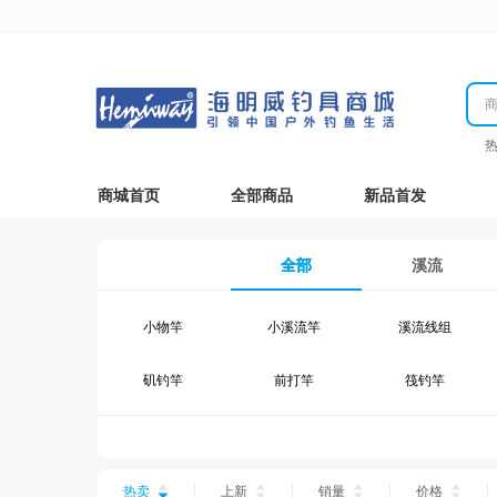
商城首页
全部商品
新品首发
全部
溪流
小物竿
小溪流竿
溪流线组
矶钓竿
前打竿
筏钓竿
湖钓线组
湖钓配件
钓椅钓台
台钓仕挂
台钓线
台钓钩
热卖
上新
销量
价格