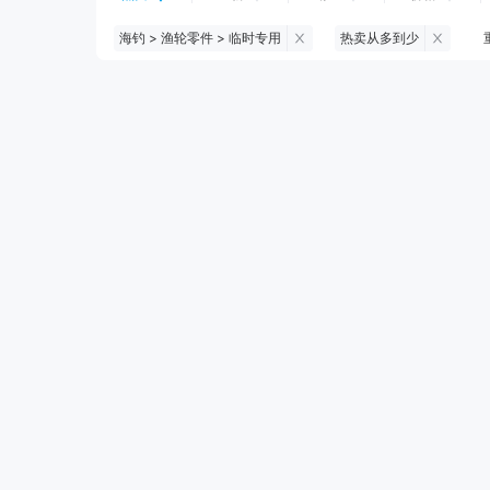
海钓 > 渔轮零件 > 临时专用
热卖从多到少
钓鱼伞
台钓服饰
台钓装备
黑坑浮漂
黑坑配件
黑坑钓灯
黑坑饵料
马口竿
路亚竿
路亚装备
海钓竿
海钓轮