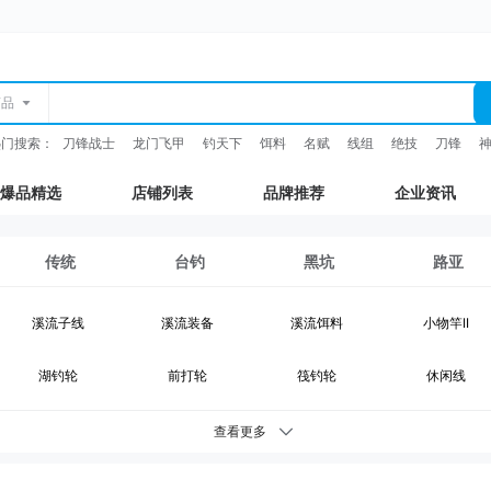
商品
热门搜索：
刀锋战士
龙门飞甲
钓天下
饵料
名赋
线组
绝技
刀锋
爆品精选
店铺列表
品牌推荐
企业资讯
传统
台钓
黑坑
路亚
溪流子线
溪流装备
溪流饵料
小物竿II
湖钓轮
前打轮
筏钓轮
休闲线
湖钓装备
鲫鱼竿
综合竿
台钓竿
查看更多
台钓浮漂
台钓配件
钓灯
抄网支架