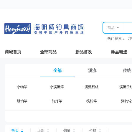
商品
热门搜索：
刀
商城首页
全部商品
新品首发
爆品精选
全部
溪流
传统
小物竿
小溪流竿
溪流线组
溪流子
矶钓竿
前打竿
筏钓竿
湖钓轮
湖钓线组
湖钓配件
钓椅钓台
湖钓装
台钓仕挂
台钓线
台钓钩
台钓浮
热卖
上新
销量
价格