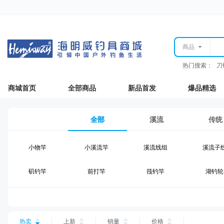
商品
热门搜索：
刀
商城首页
全部商品
新品首发
爆品精选
全部
溪流
传统
小物竿
小溪流竿
溪流线组
溪流子
矶钓竿
前打竿
筏钓竿
湖钓轮
湖钓线组
湖钓配件
钓椅钓台
湖钓装
台钓仕挂
台钓线
台钓钩
台钓浮
热卖
上新
销量
价格