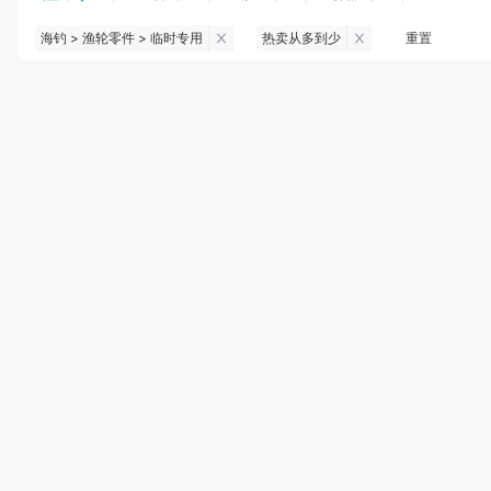
海钓 > 渔轮零件 > 临时专用
热卖从多到少
重置
钓鱼伞
台钓服饰
台钓装备
饵料
黑坑浮漂
黑坑配件
黑坑钓灯
黑坑网
黑坑饵料
马口竿
路亚竿
雷强竿
路亚装备
海钓竿
海钓轮
海钓线