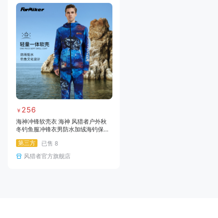
256
￥
海神冲锋软壳衣 海神 风猎者户外秋
冬钓鱼服冲锋衣男防水加绒海钓保暖
专业软壳矶钓新款
第三方
已售
8
风猎者官方旗舰店