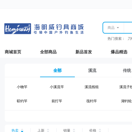
商品
热门搜索：
刀
商城首页
全部商品
新品首发
爆品精选
全部
溪流
传统
小物竿
小溪流竿
溪流线组
溪流子
矶钓竿
前打竿
筏钓竿
湖钓轮
湖钓线组
湖钓配件
钓椅钓台
湖钓装
台钓仕挂
台钓线
台钓钩
台钓浮
热卖
上新
销量
价格