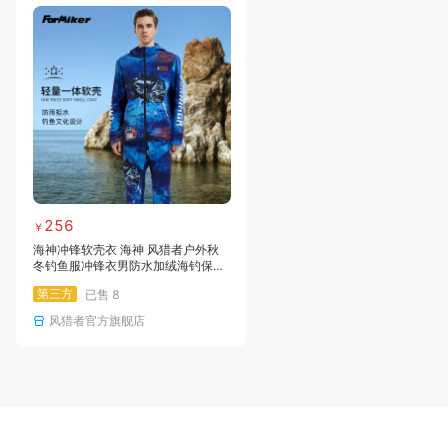
256
￥
海神冲锋软壳衣 海神 风猎者户外秋
冬钓鱼服冲锋衣男防水加绒海钓保暖
专业软壳矶钓新款
第三方
已售
8
风猎者官方旗舰店