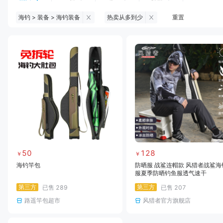
海钓 > 装备 > 海钓装备
热卖从多到少
重置
钓鱼伞
台钓服饰
台钓装备
饵料
黑坑浮漂
黑坑配件
黑坑钓灯
黑坑网
黑坑饵料
马口竿
路亚竿
雷强竿
路亚装备
海钓竿
海钓轮
海钓线
50
128
￥
￥
海钓竿包
防晒服 战鲨连帽款 风猎者战鲨海
服夏季防晒钓鱼服透气速干
第三方
第三方
已售
289
已售
207
路遥竿包超市
风猎者官方旗舰店