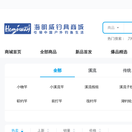
商品
热门搜索：
刀
商城首页
全部商品
新品首发
爆品精选
全部
溪流
传统
小物竿
小溪流竿
溪流线组
溪流子
矶钓竿
前打竿
筏钓竿
湖钓轮
湖钓线组
湖钓配件
钓椅钓台
湖钓装
台钓仕挂
台钓线
台钓钩
台钓浮
热卖
上新
销量
价格