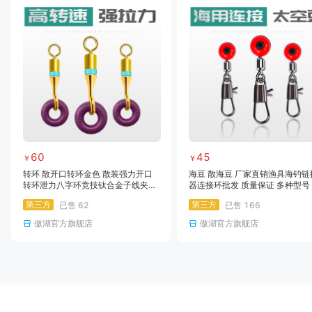
60
45
￥
￥
转环 散开口转环金色 散装强力开口
海豆 散海豆 厂家直销渔具海钓链
转环泄力八字环竞技钛合金子线夹缓
器连接环批发 质量保证 多种型号
冲连接器渔具配件
第三方
第三方
已售
62
已售
166
傲湖官方旗舰店
傲湖官方旗舰店