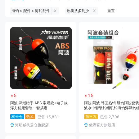
海钓 > 配件 > 海钓配件
热卖从多到少
重置
钓鱼伞
台钓服饰
台钓装备
饵料
黑坑浮漂
黑坑配件
黑坑钓灯
黑坑网
黑坑饵料
马口竿
路亚竿
雷强竿
路亚装备
海钓竿
海钓轮
海钓线
5
15
￥
￥
阿波 深潮猎手·ABS 常规款+电子款
阿波 阿波 韩国热销 矶钓阿波套
浮力稳定套装一套搞定
波水中套装钓组矶钓海钓浮漂钓
杭云仓
热卖
第三方
已售
15,831
已售
2,796
海明威杭云仓旗舰店
傲湖官方旗舰店