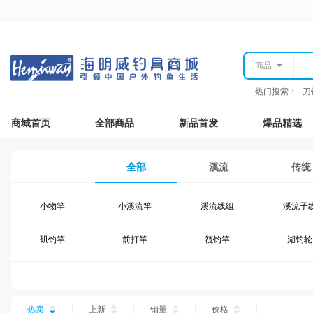
商品
热门搜索：
刀
商城首页
全部商品
新品首发
爆品精选
全部
溪流
传统
小物竿
小溪流竿
溪流线组
溪流子
矶钓竿
前打竿
筏钓竿
湖钓轮
湖钓线组
湖钓配件
钓椅钓台
湖钓装
台钓仕挂
台钓线
台钓钩
台钓浮
热卖
上新
销量
价格