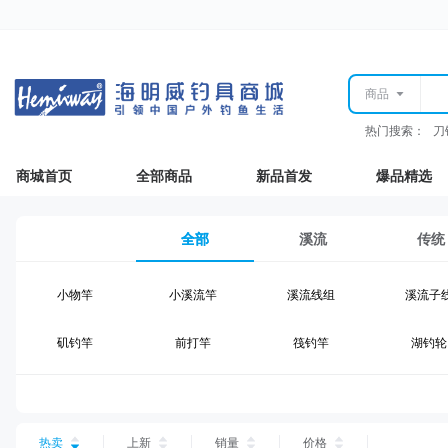
商品
热门搜索：
刀
商城首页
全部商品
新品首发
爆品精选
全部
溪流
传统
小物竿
小溪流竿
溪流线组
溪流子
矶钓竿
前打竿
筏钓竿
湖钓轮
湖钓线组
湖钓配件
钓椅钓台
湖钓装
台钓仕挂
台钓线
台钓钩
台钓浮
热卖
上新
销量
价格