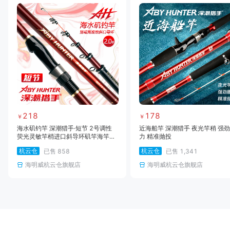
218
178
￥
￥
海水矶钓竿 深潮猎手·短节 2号调性
近海船竿 深潮猎手 夜光竿稍 强
荧光灵敏竿梢进口斜导环矶竿海竿船
力 精准抛投
竿船矶
杭云仓
杭云仓
已售
858
已售
1,341
海明威杭云仓旗舰店
海明威杭云仓旗舰店