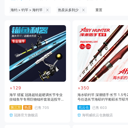
海钓 > 钓竿 > 海钓竿
热卖从多到少
重置
钓鱼伞
台钓服饰
台钓装备
饵料
黑坑浮漂
黑坑配件
黑坑钓灯
黑坑网
黑坑饵料
马口竿
路亚竿
雷强竿
路亚装备
海钓竿
海钓轮
海钓线
129
350
￥
￥
海竿 猎鲨 冠路超轻超硬调长节专业
海水矶钓竿 深潮猎手·长节 1.5号2
挂锚鱼竿专用巨物锚杆套装远投竿抛
号任选长节海矶钓竿船矶长节矶
竿超轻超硬调远投竿套装锚竿抛竿锚
第三方
热卖
杭云仓
已售
705
已售
603
杆锚
冠路官方旗舰店
海明威杭云仓旗舰店