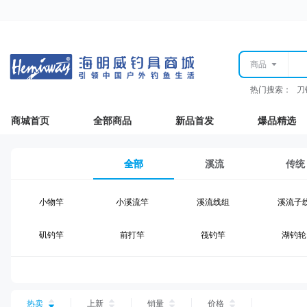
商品
热门搜索：
刀
商城首页
全部商品
新品首发
爆品精选
全部
溪流
传统
小物竿
小溪流竿
溪流线组
溪流子
矶钓竿
前打竿
筏钓竿
湖钓轮
湖钓线组
湖钓配件
钓椅钓台
湖钓装
台钓仕挂
台钓线
台钓钩
台钓浮
热卖
上新
销量
价格