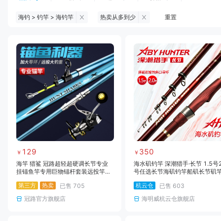
海钓 > 钓竿 > 海钓竿
热卖从多到少
重置
钓鱼伞
台钓服饰
台钓装备
饵料
黑坑浮漂
黑坑配件
黑坑钓灯
黑坑网
黑坑饵料
马口竿
路亚竿
雷强竿
路亚装备
海钓竿
海钓轮
海钓线
129
350
￥
￥
海竿 猎鲨 冠路超轻超硬调长节专业
海水矶钓竿 深潮猎手·长节 1.5号2
挂锚鱼竿专用巨物锚杆套装远投竿抛
号任选长节海矶钓竿船矶长节矶
竿超轻超硬调远投竿套装锚竿抛竿锚
第三方
热卖
杭云仓
已售
705
已售
603
杆锚
冠路官方旗舰店
海明威杭云仓旗舰店