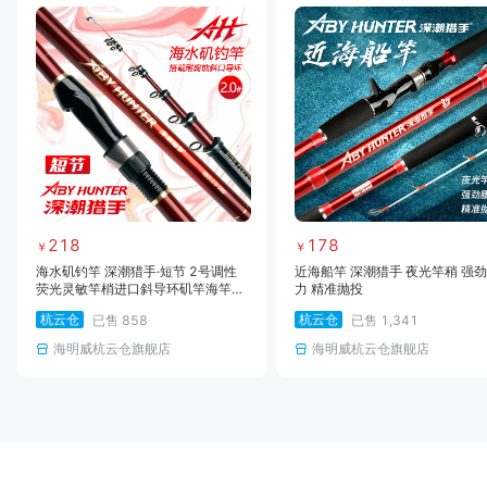
218
178
￥
￥
海水矶钓竿 深潮猎手·短节 2号调性
近海船竿 深潮猎手 夜光竿稍 强
荧光灵敏竿梢进口斜导环矶竿海竿船
力 精准抛投
竿船矶
杭云仓
杭云仓
已售
858
已售
1,341
海明威杭云仓旗舰店
海明威杭云仓旗舰店