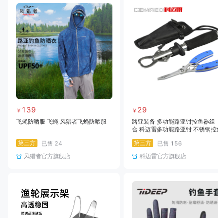
139
29
￥
￥
飞蝇防晒服 飞蝇 风猎者飞蝇防晒服
路亚装备 多功能路亚钳控鱼器组
合 科迈雷多功能路亚钳 不锈钢控
器 摘钩钳剪线钳子控鱼器路亚组
第三方
第三方
已售
24
已售
156
风猎者官方旗舰店
科迈雷官方旗舰店