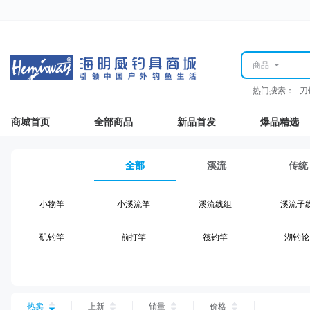
商品
热门搜索：
刀
商城首页
全部商品
新品首发
爆品精选
全部
溪流
传统
小物竿
小溪流竿
溪流线组
溪流子
矶钓竿
前打竿
筏钓竿
湖钓轮
湖钓线组
湖钓配件
钓椅钓台
湖钓装
台钓仕挂
台钓线
台钓钩
台钓浮
热卖
上新
销量
价格