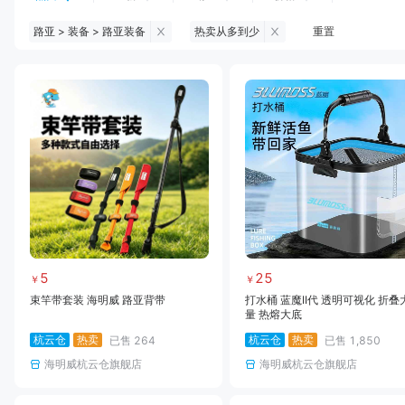
路亚 > 装备 > 路亚装备
热卖从多到少
重置
钓鱼伞
台钓服饰
台钓装备
饵料
黑坑浮漂
黑坑配件
黑坑钓灯
黑坑网
黑坑饵料
马口竿
路亚竿
雷强竿
路亚装备
海钓竿
海钓轮
海钓线
5
25
￥
￥
束竿带套装 海明威 路亚背带
打水桶 蓝魔II代 透明可视化 折叠
量 热熔大底
杭云仓
热卖
杭云仓
热卖
已售
264
已售
1,850
海明威杭云仓旗舰店
海明威杭云仓旗舰店