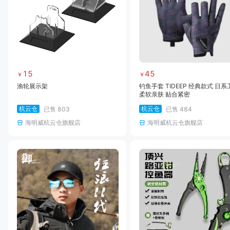
15
45
￥
￥
渔轮展示架
钓鱼手套 TIDEEP 经典款式 日系
柔软亲肤 贴合紧密
杭云仓
杭云仓
已售
803
已售
484
海明威杭云仓旗舰店
海明威杭云仓旗舰店