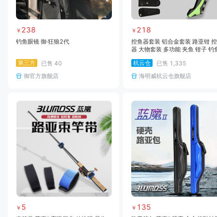
238
218
￥
￥
钓鱼眼镜 御·狂狼2代
控鱼器套装 铝合金套装 路亚钳 
器 大物套装 多功能 夹鱼 钳子 钓
备
第三方
杭云仓
已售
40
已售
1,335
御官方旗舰店
海明威杭云仓旗舰店
5
135
￥
￥