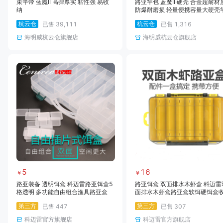
束竿带 蓝魔II 高弹厚实 粘性强 易收
路亚竿包 蓝魔II·硬壳 合金超耐材
纳
防爆耐磨损 轻量便携容量大硬壳
路亚竿包大肚包矶钓包海钓包
杭云仓
杭云仓
已售
39,111
已售
1,316
海明威杭云仓旗舰店
海明威杭云仓旗舰店
5
16
￥
￥
路亚装备 透明饵盒 科迈雷路亚饵盒5
路亚饵盒 双面排水木虾盒 科迈雷
格透明 多功能自由组合渔具路亚盒
面排水木虾盒路亚盒软饵硬饵盒
垂钓渔具用品
第三方
第三方
已售
447
已售
307
科迈雷官方旗舰店
科迈雷官方旗舰店