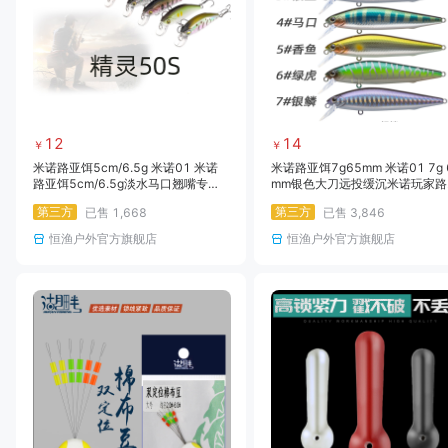
12
14
￥
￥
米诺路亚饵5cm/6.5g 米诺01 米诺
米诺路亚饵7g65mm 米诺01 7g 
路亚饵5cm/6.5g淡水马口翘嘴专杀
mm银色大刀远投缓沉米诺玩家路
沉水仿生拟饵假饵硬饵假鱼饵
假饵翘嘴死飞系统沉水米诺路亚
第三方
第三方
已售
1,668
已售
3,846
恒渔户外官方旗舰店
恒渔户外官方旗舰店