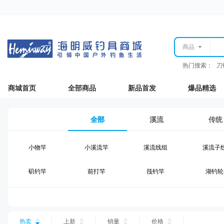
商品
热门搜索：
刀
商城首页
全部商品
新品首发
爆品精选
全部
溪流
传统
小物竿
小溪流竿
溪流线组
溪流子
矶钓竿
前打竿
筏钓竿
湖钓轮
湖钓线组
湖钓配件
钓椅钓台
湖钓装
台钓仕挂
台钓线
台钓钩
台钓浮
热卖
上新
销量
价格