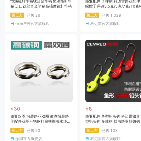
恒渔筏杆竿稍钛合金竿稍 恒渔筏杆竿
路亚配件 子弹铜 科迈雷路亚配件
稍 进口钛丝合金竿稍高强度筏杆竿稍
螺纹子弹铜3.5克/5克/7克/10克
软铒曲柄钩使
第三方
第三方
已售
26
已售
1,029
恒渔户外官方旗舰店
科迈雷官方旗舰店
30
8
￥
￥
路亚双圈 散装路亚双圈 傲湖散装路
路亚配件 鱼型铅头钩 科迈雷路亚
亚配件双圈不锈钢打扁铁圈海水淡水
型铅头钩 多规格 软虫路亚软饵钩
专用垂钓用品批发
第三方
第三方
已售
53
已售
103
傲湖官方旗舰店
科迈雷官方旗舰店