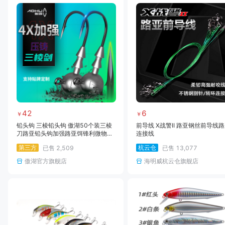
42
6
￥
￥
铅头钩 三棱铅头钩 傲湖50个装三棱
前导线 X战警II 路亚钢丝前导线
刀路亚铅头钩加强路亚饵锋利微物铅
连接线
头钩软饵根钓
第三方
杭云仓
已售
2,509
已售
13,077
傲湖官方旗舰店
海明威杭云仓旗舰店