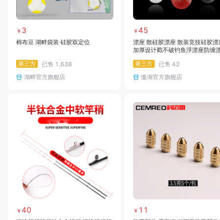
3
45
￥
￥
棉布豆 湖畔袋装 硅胶双定位
漂座 散硅胶漂座 散装竞技硅胶漂
加厚设计戳不破钓鱼浮漂座防缠
垂钓小配件
第三方
第三方
已售
1,638
已售
42
湖畔官方旗舰店
傲湖官方旗舰店
40
11
￥
￥