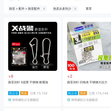
路亚 > 配件 > 路亚配件
热卖从多到少
重置
钓鱼伞
台钓服饰
台钓装备
饵料
黑坑浮漂
黑坑配件
黑坑钓灯
黑坑网
黑坑饵料
马口竿
路亚竿
雷强竿
路亚装备
海钓竿
海钓轮
海钓线
6
2
￥
￥
路亚别针 X战警 不锈钢 耐腐蚀
路亚别针 闪电侠 不锈钢大拉力
杭云仓
热卖
杭云仓
热卖
已售
73,159
已售
174,146
海明威杭云仓旗舰店
海明威杭云仓旗舰店