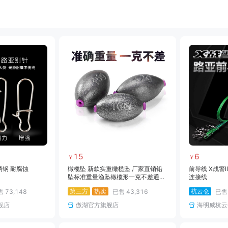
饵料
小药
黑坑竿
黑坑线组
黑坑网架
黑坑钓箱
黑坑竿包
黑坑鱼护
雷强竿
路亚轮
水滴轮
鼓轮
海钓线
海钓钩
海钓钓组
海钓配件
15
6
￥
￥
锈钢 耐腐蚀
橄榄坠 新款实重橄榄坠 厂家直销铅
前导线 X战警
坠标准重量渔坠橄榄形一克不差通心
连接线
铅钓鱼坠海竿砣批发
第三方
热卖
杭云仓
售
73,148
已售
43,316
已
舰店
傲湖官方旗舰店
海明威杭云