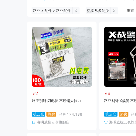
路亚 > 配件 > 路亚配件
热卖从多到少
重置
钓鱼伞
台钓服饰
台钓装备
黑坑浮漂
黑坑配件
黑坑钓灯
黑坑饵料
马口竿
路亚竿
路亚装备
海钓竿
海钓轮
2
6
￥
￥
路亚别针 闪电侠 不锈钢大拉力
路亚别针 X战警 不
杭云仓
热卖
杭云仓
热卖
已售
174,136
已
海明威杭云仓旗舰店
海明威杭云仓旗