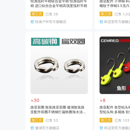
恒渔筏杆竿稍钛合金竿稍 恒渔筏杆竿
路亚配件 子弹铜 
稍 进口钛丝合金竿稍高强度筏杆竿稍
螺纹子弹铜3.5克/5
软铒曲柄钩使
第三方
第三方
已售
26
已售
1,0
恒渔户外官方旗舰店
科迈雷官方旗舰
30
8
￥
￥
路亚双圈 散装路亚双圈 傲湖散装路
路亚配件 鱼型铅头
亚配件双圈不锈钢打扁铁圈海水淡水
型铅头钩 多规格 
专用垂钓用品批发
第三方
第三方
已售
53
已售
103
傲湖官方旗舰店
科迈雷官方旗舰