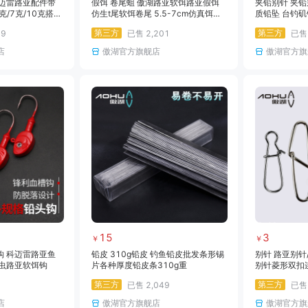
科迈雷路亚配件带
假饵 卷尾蛆 傲湖路亚软饵路亚假饵
夹铅别针 夹铅
克/7克/10克搭配
仿生t尾软饵卷尾 5.5-7cm仿真饵假
质铅坠 台钓矶
饵长尾蛆
配件厂家直销
第三方
第三方
29
已售
2,201
已
店
傲湖官方旗舰店
傲湖官方旗
15
3
￥
￥
钩 科迈雷路亚鱼
铅皮 310g铅皮 钓鱼铅皮批发条形锡
别针 路亚别针
软虫路亚软饵钩
片各种厚度铅皮条310g重
别针菱形双扣
钓鱼用品配件
第三方
第三方
已售
2,049
已
店
傲湖官方旗舰店
傲湖官方旗