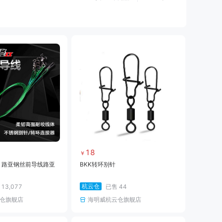
黑坑仕挂
黑坑线
黑坑钩
黑坑钓伞
黑坑服饰
黑坑装备
路亚线
路亚钩饵
路亚配件
海钓装备
海钓饵料
临时专用
18
￥
II 路亚钢丝前导线路亚
BKK转环别针
杭云仓
售
13,077
已售
44
仓旗舰店
海明威杭云仓旗舰店