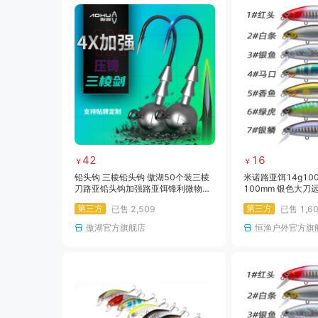
42
16
￥
￥
铅头钩 三棱铅头钩 傲湖50个装三棱
米诺路亚饵14g100
刀路亚铅头钩加强路亚饵锋利微物铅
100mm 银色大
头钩软饵根钓
路亚假饵翘嘴死飞
第三方
第三方
已售
2,509
已售
1,6
饵
傲湖官方旗舰店
恒渔户外官方旗