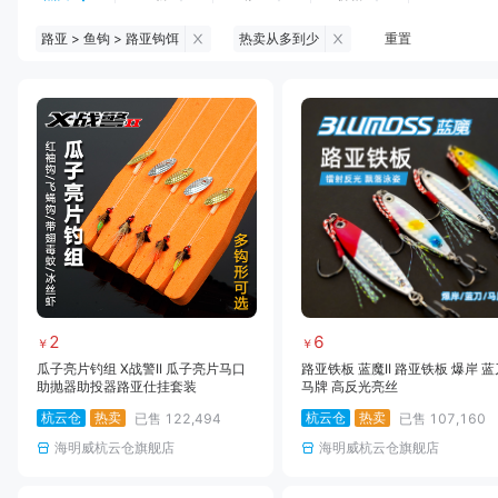
路亚 > 鱼钩 > 路亚钩饵
热卖从多到少
重置
钓鱼伞
台钓服饰
台钓装备
饵料
黑坑浮漂
黑坑配件
黑坑钓灯
黑坑网
黑坑饵料
马口竿
路亚竿
雷强竿
路亚装备
海钓竿
海钓轮
海钓线
2
6
￥
￥
瓜子亮片钓组 X战警II 瓜子亮片马口
路亚铁板 蓝魔II 路亚铁板 爆岸 蓝
助抛器助投器路亚仕挂套装
马牌 高反光亮丝
杭云仓
热卖
杭云仓
热卖
已售
122,494
已售
107,160
海明威杭云仓旗舰店
海明威杭云仓旗舰店