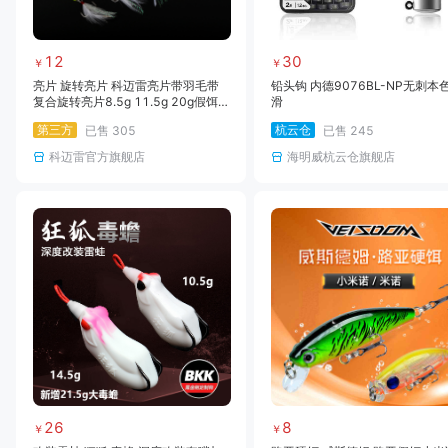
12
30
￥
￥
亮片 旋转亮片 科迈雷亮片带羽毛带
铅头钩 内德9076BL-NP无刺本
复合旋转亮片8.5g 11.5g 20g假饵
滑
鲈鱼鳜鱼翘嘴专杀
第三方
杭云仓
已售
305
已售
245
科迈雷官方旗舰店
海明威杭云仓旗舰店
26
8
￥
￥