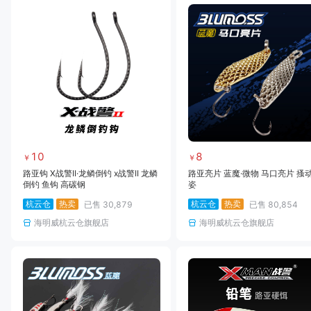
10
8
￥
￥
路亚钩 X战警II·龙鳞倒钓 x战警II 龙鳞
路亚亮片 蓝魔·微物 马口亮片 搔
倒钓 鱼钩 高碳钢
姿
杭云仓
热卖
杭云仓
热卖
已售
30,879
已售
80,854
海明威杭云仓旗舰店
海明威杭云仓旗舰店