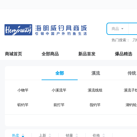
商品
热门搜索：
刀
商城首页
全部商品
新品首发
爆品精选
全部
溪流
传统
小物竿
小溪流竿
溪流线组
溪流子
矶钓竿
前打竿
筏钓竿
湖钓轮
湖钓线组
湖钓配件
钓椅钓台
湖钓装
台钓仕挂
台钓线
台钓钩
台钓浮
热卖
上新
销量
价格