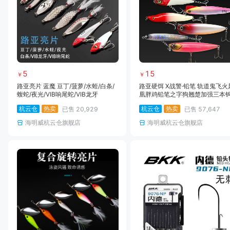
5
15
￥
￥
路亚亮片 蓝魔 豆丁/菠萝/水蛭/白条/
路亚硬饵 X战警·铅笔 轨道鬼飞火
蝮蛇/夜光/VIB响尾蛇/VIB龙牙
凰胖鸡铅笔之字狗翘楚加强三本
杭云仓
热卖
杭云仓
热卖
已售
20,929
已售
57,647
海明威杭云仓旗舰店
海明威杭云仓旗舰店