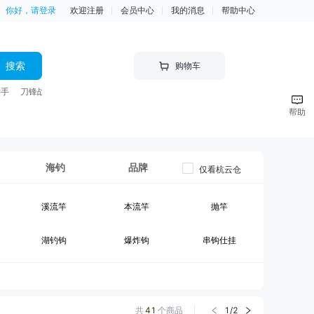
你好，请登录
欢迎注册
会员中心
我的消息
帮助中心
搜索
购物车
神手
刀锋战士 竿
帮助
海钓
品牌
仅看杭云仓
溪流竿
本流竿
抛竿
湖钓钩
爆炸钩
串钩仕挂
黑坑竿II
大物竿
台钓线组
钓箱
台钓竿包
鱼护
共
41
个商品
1
/
2