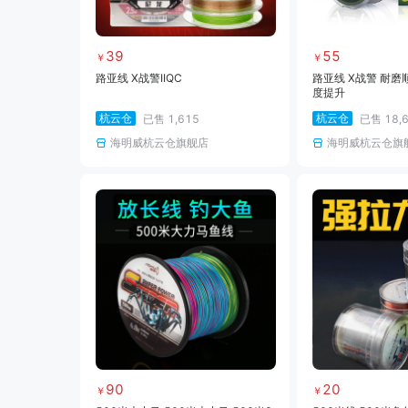
39
55
￥
￥
路亚线 X战警IIQC
路亚线 X战警 耐磨
度提升
杭云仓
杭云仓
已售
1,615
已售
18,
海明威杭云仓旗舰店
海明威杭云仓旗
90
20
￥
￥