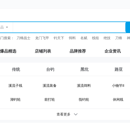
商品
热门搜索：
刀锋战士
龙门飞甲
钓天下
饵料
名赋
线组
绝技
刀锋
爆品精选
店铺列表
品牌推荐
企业资讯
传统
台钓
黑坑
路亚
溪流子线
溪流装备
溪流饵料
小物竿II
湖钓轮
前打轮
筏钓轮
休闲线
湖钓装备
鲫鱼竿
综合竿
台钓竿
查看更多
台钓浮漂
台钓配件
钓灯
抄网支架