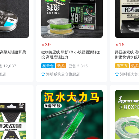
39
15
￥
￥
最高级别强度和柔
微物路亚线 绿影X8 小线径圆润好抛
路亚碳素线 湖
投 高耐磨强拉力
耐磨快切水低
导线渔线
杭云仓
热卖
第三方
热卖
售
12,037
已售
2,815
舰店
海明威杭云仓旗舰店
湖畔官方旗