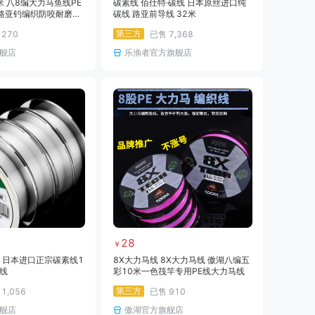
0米 八8编大力马鱼线PE
碳素线 佰仕特·碳线 日本原丝进口纯
路亚钓编织防咬耐磨鱼
碳线 路亚前导线 32米
第三方
售
270
已售
7,368
舰店
乐渔者官方旗舰店
28
￥
1 日本进口正宗碳素线1
8X大力马线 8X大力马线 傲湖八编五
线
彩10米一色筏竿专用PE线大力马线
第三方
售
1,056
已售
910
舰店
傲湖官方旗舰店