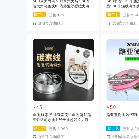
500米大力马 500米大力马 500米8
500米线 500米
编大力马鱼线PE线路亚线强拉力海竿
线500米渔线海竿
钓鱼线编织线批发垂钓
6种颜色
第三方
第三方
已售
149
已售
954
傲湖官方旗舰店
傲湖官方旗舰店
45
50
￥
￥
鱼线 碳素线 纯碳素筏钓鱼线 海钓路
路亚微物线 X战警II
亚矶钓前导线主线子线超强拉力耐磨
氟碳线
第三方
杭云仓
已售
4,069
已售
3,2
冠路官方旗舰店
海明威杭云仓旗