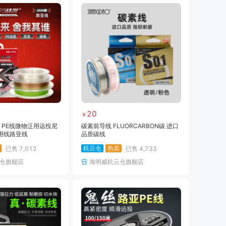
20
￥
I PE线微物泛用远投尼
碳素前导线 FLUORCARBON碳 进口
用线路亚线
品质碳线
杭云仓
热卖
已售
7,012
已售
4,733
仓旗舰店
海明威杭云仓旗舰店