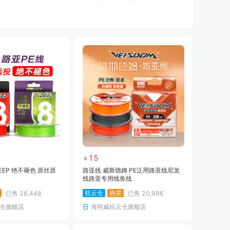
黑坑仕挂
黑坑线
黑坑钩
黑坑钓伞
黑坑服饰
黑坑装备
路亚线
路亚钩饵
路亚配件
海钓装备
海钓饵料
临时专用
15
￥
DEEP 绝不褪色 原丝原
路亚线 威斯德姆 PE泛用路亚线尼龙
线路亚专用线鱼线
杭云仓
热卖
已售
26,448
已售
20,996
仓旗舰店
海明威杭云仓旗舰店