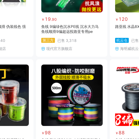
19
120
.
90
￥
￥
顺滑 伪装线色 强
鱼线 9编绿色沉水PE线 沉水大力马
路亚线 水晶8
鱼线顺滑9编超远投路亚专用pe
第三方
杭云仓
640
已售
3,318
已
舰店
现代官方旗舰店
海明威杭云
98
88
￥
￥