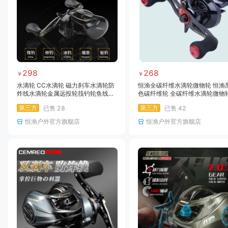
298
268
￥
￥
水滴轮 CC水滴轮 磁力刹车水滴轮防
恒渔全碳纤维水滴轮微物轮 恒渔
炸线水滴轮金属远投轮筏钓轮鱼线轮
色碳纤维轮 全碳纤维水滴轮微物
渔轮路亚轮
碳素摇臂超轻全水域水滴轮路亚
第三方
第三方
已售
28
已售
42
恒渔户外官方旗舰店
恒渔户外官方旗舰店