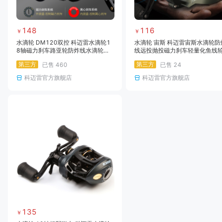
148
116
￥
￥
水滴轮 DM120双控 科迈雷水滴轮1
水滴轮 宙斯 科迈雷宙斯水滴轮防
8轴磁力刹车路亚轮防炸线水滴轮渔
线远投抛投磁力刹车轻量化鱼线
线轮
（中鱼报警）
第三方
第三方
已售
460
已售
24
科迈雷官方旗舰店
科迈雷官方旗舰店
135
￥