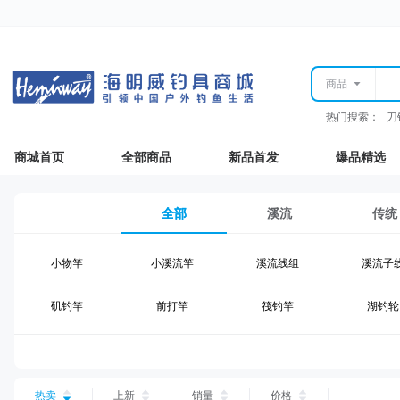
商品
热门搜索：
刀
商城首页
全部商品
新品首发
爆品精选
全部
溪流
传统
小物竿
小溪流竿
溪流线组
溪流子
矶钓竿
前打竿
筏钓竿
湖钓轮
湖钓线组
湖钓配件
钓椅钓台
湖钓装
台钓仕挂
台钓线
台钓钩
台钓浮
热卖
上新
销量
价格