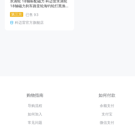
水滴轮 18轴标配磁力 科迈雷水滴轮
18轴磁力刹车路亚轮海钓轮打黑渔轮
远投防炸线水滴轮
第三方
已售
93
科迈雷官方旗舰店
购物指南
如何付款
导购流程
余额支付
如何加入
支付宝
常见问题
微信支付