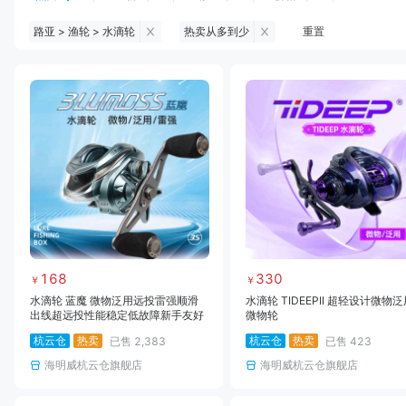
路亚 > 渔轮 > 水滴轮
热卖从多到少
重置
钓鱼伞
台钓服饰
台钓装备
饵料
黑坑浮漂
黑坑配件
黑坑钓灯
黑坑网
黑坑饵料
马口竿
路亚竿
雷强竿
路亚装备
海钓竿
海钓轮
海钓线
168
330
￥
￥
水滴轮 蓝魔 微物泛用远投雷强顺滑
水滴轮 TIDEEPII 超轻设计微物
出线超远投性能稳定低故障新手友好
微物轮
杭云仓
热卖
杭云仓
热卖
已售
2,383
已售
423
海明威杭云仓旗舰店
海明威杭云仓旗舰店