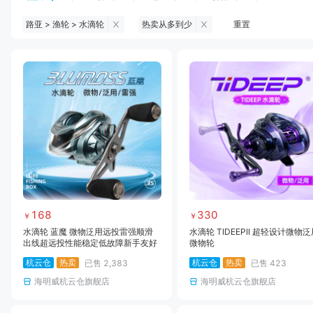
路亚 > 渔轮 > 水滴轮
热卖从多到少
重置
钓鱼伞
台钓服饰
台钓装备
饵料
黑坑浮漂
黑坑配件
黑坑钓灯
黑坑网
黑坑饵料
马口竿
路亚竿
雷强竿
路亚装备
海钓竿
海钓轮
海钓线
168
330
￥
￥
水滴轮 蓝魔 微物泛用远投雷强顺滑
水滴轮 TIDEEPII 超轻设计微物
出线超远投性能稳定低故障新手友好
微物轮
杭云仓
热卖
杭云仓
热卖
已售
2,383
已售
423
海明威杭云仓旗舰店
海明威杭云仓旗舰店