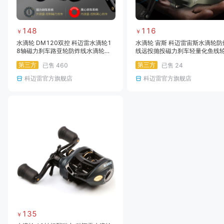
148
116
￥
￥
水滴轮 DM120双控 科迈雷水滴轮1
水滴轮 宙斯 科迈雷宙斯水滴轮防
8轴磁力刹车路亚轮防炸线水滴轮渔
线远投抛投磁力刹车轻量化鱼线
线轮
（中鱼报警）
第三方
第三方
已售
460
已售
24
科迈雷官方旗舰店
科迈雷官方旗舰店
135
￥