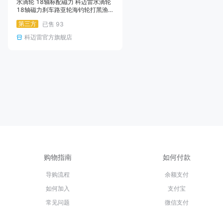
水滴轮 18轴标配磁力 科迈雷水滴轮
18轴磁力刹车路亚轮海钓轮打黑渔轮
远投防炸线水滴轮
第三方
已售
93
科迈雷官方旗舰店
购物指南
如何付款
导购流程
余额支付
如何加入
支付宝
常见问题
微信支付