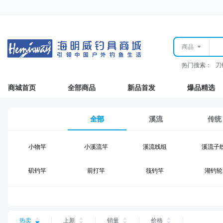
商品
热门搜索：
刀
商城首页
全部商品
新品首发
爆品精选
全部
溪流
传统
小物竿
小溪流竿
溪流线组
溪流子
矶钓竿
前打竿
筏钓竿
湖钓轮
湖钓线组
湖钓配件
钓椅钓台
湖钓装
台钓仕挂
台钓线
台钓钩
台钓浮
热卖
上新
销量
价格