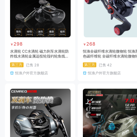
298
268
￥
￥
水滴轮 CC水滴轮 磁力刹车水滴轮防
恒渔全碳纤维水滴轮微物轮 恒渔
炸线水滴轮金属远投轮筏钓轮鱼线轮
色碳纤维轮 全碳纤维水滴轮微物
渔轮路亚轮
碳素摇臂超轻全水域水滴轮路亚
第三方
第三方
已售
28
已售
42
恒渔户外官方旗舰店
恒渔户外官方旗舰店