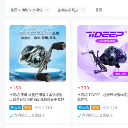
路亚 > 渔轮 > 水滴轮
热卖从多到少
重置
钓鱼伞
台钓服饰
台钓装备
饵料
黑坑浮漂
黑坑配件
黑坑钓灯
黑坑网
黑坑饵料
马口竿
路亚竿
雷强竿
路亚装备
海钓竿
海钓轮
海钓线
168
330
￥
￥
水滴轮 蓝魔 微物泛用远投雷强顺滑
水滴轮 TIDEEPII 超轻设计微物
出线超远投性能稳定低故障新手友好
微物轮
杭云仓
热卖
杭云仓
热卖
已售
2,384
已售
424
海明威杭云仓旗舰店
海明威杭云仓旗舰店