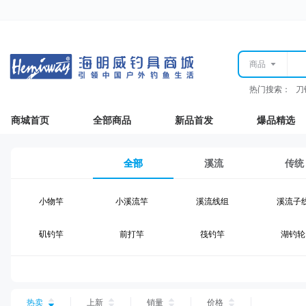
商品
热门搜索：
刀
商城首页
全部商品
新品首发
爆品精选
全部
溪流
传统
小物竿
小溪流竿
溪流线组
溪流子
矶钓竿
前打竿
筏钓竿
湖钓轮
湖钓线组
湖钓配件
钓椅钓台
湖钓装
台钓仕挂
台钓线
台钓钩
台钓浮
热卖
上新
销量
价格