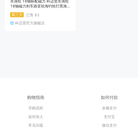
水滴轮 18轴标配磁力 科迈雷水滴轮
18轴磁力刹车路亚轮海钓轮打黑渔轮
远投防炸线水滴轮
第三方
已售
93
科迈雷官方旗舰店
购物指南
如何付款
导购流程
余额支付
如何加入
支付宝
常见问题
微信支付