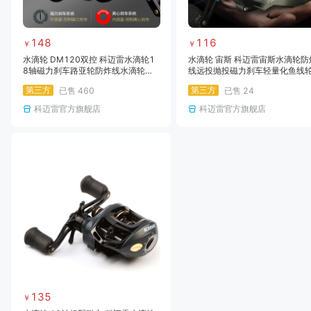
148
116
￥
￥
水滴轮 DM120双控 科迈雷水滴轮1
水滴轮 宙斯 科迈雷宙斯水滴轮防
8轴磁力刹车路亚轮防炸线水滴轮渔
线远投抛投磁力刹车轻量化鱼线
线轮
（中鱼报警）
第三方
第三方
已售
460
已售
24
科迈雷官方旗舰店
科迈雷官方旗舰店
135
￥