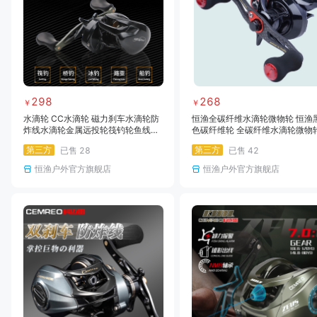
298
268
￥
￥
水滴轮 CC水滴轮 磁力刹车水滴轮防
恒渔全碳纤维水滴轮微物轮 恒渔
炸线水滴轮金属远投轮筏钓轮鱼线轮
色碳纤维轮 全碳纤维水滴轮微物
渔轮路亚轮
碳素摇臂超轻全水域水滴轮路亚
第三方
第三方
已售
28
已售
42
恒渔户外官方旗舰店
恒渔户外官方旗舰店