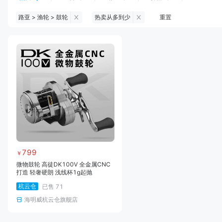
路亚 > 渔轮 > 鼓轮
热卖从多到少
重置
钓鱼伞
台钓服饰
台钓装备
饵料
黑坑浮漂
黑坑配件
黑坑钓灯
黑坑网
黑坑饵料
马口竿
路亚竿
雷强竿
路亚装备
海钓竿
海钓轮
海钓线
799
￥
微物鼓轮 高徒DK100V 全金属CNC
打造 轻奢硬朗 浅线杯1g起抛
杭云仓
已售
71
海明威杭云仓旗舰店