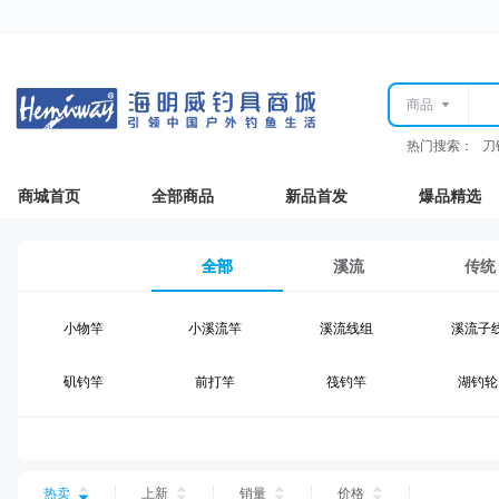
商品
热门搜索：
刀
商城首页
全部商品
新品首发
爆品精选
全部
溪流
传统
小物竿
小溪流竿
溪流线组
溪流子
矶钓竿
前打竿
筏钓竿
湖钓轮
湖钓线组
湖钓配件
钓椅钓台
湖钓装
台钓仕挂
台钓线
台钓钩
台钓浮
热卖
上新
销量
价格