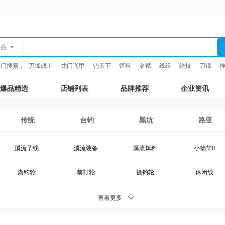
商品
热门搜索：
刀锋战士
龙门飞甲
钓天下
饵料
名赋
线组
绝技
刀锋
爆品精选
店铺列表
品牌推荐
企业资讯
传统
台钓
黑坑
路亚
溪流子线
溪流装备
溪流饵料
小物竿II
湖钓轮
前打轮
筏钓轮
休闲线
湖钓装备
鲫鱼竿
综合竿
台钓竿
查看更多
台钓浮漂
台钓配件
钓灯
抄网支架