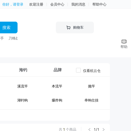
你好，请登录
欢迎注册
会员中心
我的消息
帮助中心
搜索
购物车
神手
刀锋战士 竿
帮助
海钓
品牌
仅看杭云仓
溪流竿
本流竿
抛竿
湖钓钩
爆炸钩
串钩仕挂
黑坑竿II
大物竿
台钓线组
钓箱
台钓竿包
鱼护
共
1
个商品
1
/
1