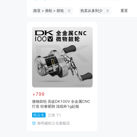
路亚 > 渔轮 > 鼓轮
热卖从多到少
重置
钓鱼伞
台钓服饰
台钓装备
黑坑浮漂
黑坑配件
黑坑钓灯
黑坑饵料
马口竿
路亚竿
路亚装备
海钓竿
海钓轮
799
￥
微物鼓轮 高徒DK100V 全金属CNC
打造 轻奢硬朗 浅线杯1g起抛
杭云仓
已售
71
海明威杭云仓旗舰店