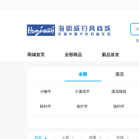
商城首页
全部商品
新品首发
全部
溪流
小物竿
小溪流竿
溪流线组
矶钓竿
前打竿
筏钓竿
湖钓线组
湖钓配件
钓椅钓台
台钓仕挂
台钓线
台钓钩
热卖
上新
销量
价格