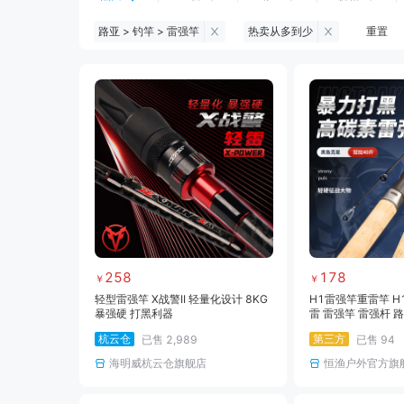
路亚 > 钓竿 > 雷强竿
热卖从多到少
重置
钓鱼伞
台钓服饰
台钓装备
黑坑浮漂
黑坑配件
黑坑钓灯
黑坑饵料
马口竿
路亚竿
路亚装备
海钓竿
海钓轮
258
178
￥
￥
轻型雷强竿 X战警II 轻量化设计 8KG
H1雷强竿重雷竿 H
暴强硬 打黑利器
雷 雷强竿 雷强杆 路亚竿 路亚杆 黑鱼
杆 碳素 直柄 枪柄
杭云仓
第三方
已售
2,989
已售
94
海明威杭云仓旗舰店
恒渔户外官方旗