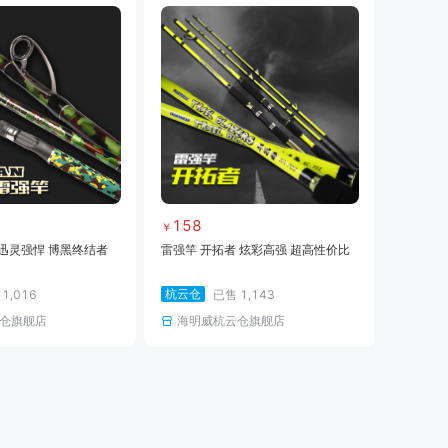
158
￥
 迅灵强悍 博黑终结者
雷强竿 开拓者 炫彩高强 超高性价比
杭云仓
售
1,016
已售
1,143
仓旗舰店
海明威杭云仓旗舰店