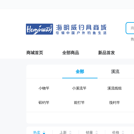
商城首页
全部商品
新品首发
全部
溪流
小物竿
小溪流竿
溪流线组
矶钓竿
前打竿
筏钓竿
湖钓线组
湖钓配件
钓椅钓台
台钓仕挂
台钓线
台钓钩
热卖
上新
销量
价格