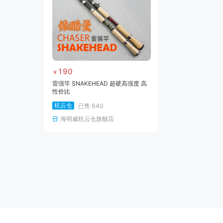
190
￥
雷强竿 SNAKEHEAD 超硬高强度 高
性价比
杭云仓
已售
640
海明威杭云仓旗舰店