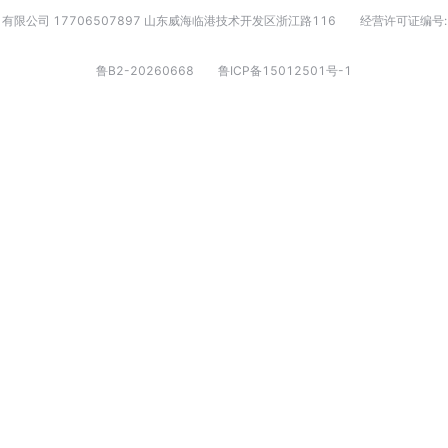
有限公司 17706507897 山东威海临港技术开发区浙江路116
经营许可证编号:
鲁B2-20260668
鲁ICP备15012501号-1