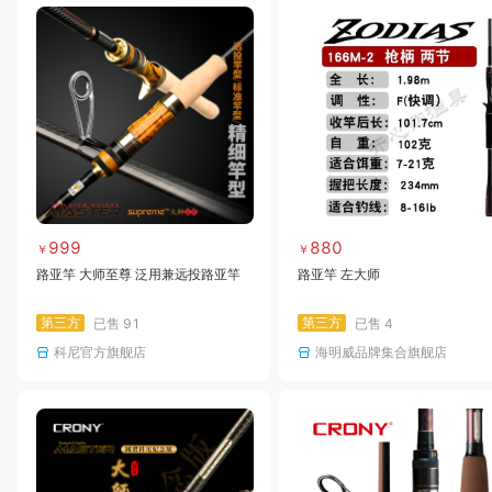
999
880
￥
￥
路亚竿 大师至尊 泛用兼远投路亚竿
路亚竿 左大师
第三方
第三方
已售
91
已售
4
科尼官方旗舰店
海明威品牌集合旗舰店