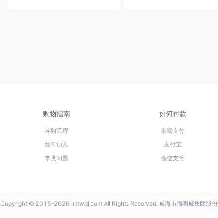
购物指南
如何付款
导购流程
余额支付
如何加入
支付宝
常见问题
微信支付
Copyright © 2015-2026 hmwdj.com All Rights Reserved. 威海市海明威集团股份