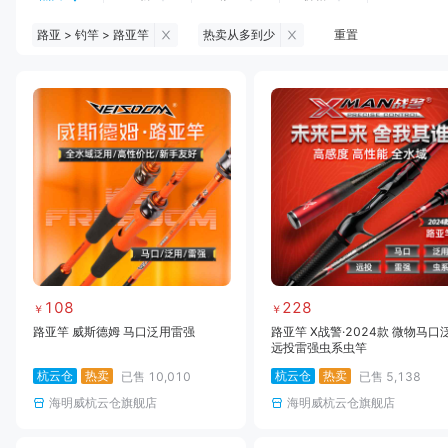
路亚 > 钓竿 > 路亚竿
热卖从多到少
重置
钓鱼伞
台钓服饰
台钓装备
饵料
黑坑浮漂
黑坑配件
黑坑钓灯
黑坑网
黑坑饵料
马口竿
路亚竿
雷强竿
路亚装备
海钓竿
海钓轮
海钓线
108
228
￥
￥
路亚竿 威斯德姆 马口泛用雷强
路亚竿 X战警·2024款 微物马口
远投雷强虫系虫竿
杭云仓
热卖
杭云仓
热卖
已售
10,010
已售
5,138
海明威杭云仓旗舰店
海明威杭云仓旗舰店