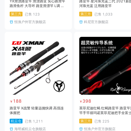
YX滑漂路亚竿 滑漂路亚 实心路滑竿
路亚竿 星河珠光蓝二代 2021新
路滑鱼杆 大导环 路亚滑漂竿 L调 路
河珠光蓝 泛用路亚竿
滑竿 碳素 路亚竿 路亚杆
第三方
第三方
已售
123
已售
1,033
恒渔户外官方旗舰店
科尼官方旗舰店
188
398
￥
￥
路亚竿 X战警 轻量远抛快调 高强连
英菲尼迪红蝎 红蝎路亚竿 路亚竿
体握把
竿手竿禧玛诺英菲尼迪把手全富
环超快调
杭云仓
第三方
已售
1,211
已售
225
海明威杭云仓旗舰店
恒渔户外官方旗舰店