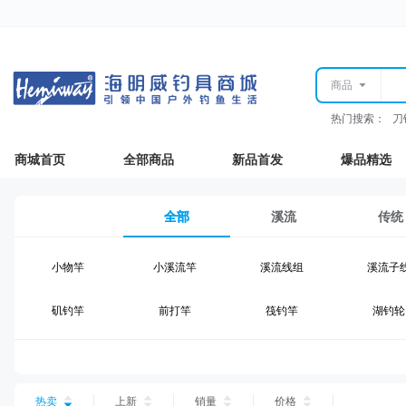
商品
热门搜索：
刀
商城首页
全部商品
新品首发
爆品精选
全部
溪流
传统
小物竿
小溪流竿
溪流线组
溪流子
矶钓竿
前打竿
筏钓竿
湖钓轮
湖钓线组
湖钓配件
钓椅钓台
湖钓装
台钓仕挂
台钓线
台钓钩
台钓浮
热卖
上新
销量
价格