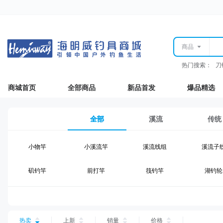
商品
热门搜索：
刀
商城首页
全部商品
新品首发
爆品精选
全部
溪流
传统
小物竿
小溪流竿
溪流线组
溪流子
矶钓竿
前打竿
筏钓竿
湖钓轮
湖钓线组
湖钓配件
钓椅钓台
湖钓装
台钓仕挂
台钓线
台钓钩
台钓浮
热卖
上新
销量
价格