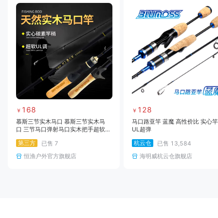
168
128
￥
￥
慕斯三节实木马口 慕斯三节实木马
马口路亚竿 蓝魔 高性价比 实心
口 三节马口弹射马口实木把手超软马
UL超弹
口
第三方
杭云仓
已售
7
已售
13,584
恒渔户外官方旗舰店
海明威杭云仓旗舰店