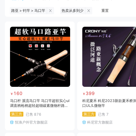
路亚 > 钓竿 > 马口竿
热卖从多到少
重置
钓鱼伞
台钓服饰
台钓装备
饵料
黑坑浮漂
黑坑配件
黑坑钓灯
黑坑网
黑坑饵料
马口竿
路亚竿
雷强竿
路亚装备
海钓竿
海钓轮
海钓线
160
399
￥
￥
马口杆 溪流马口竿 马口竿超软实心ul
科尼夏禾 科尼2023新款夏禾桥
调直柄枪柄超轻超细碳素微物杆路亚
口UL/L微物竿
竿马口杆溪刀
第三方
第三方
已售
876
已售
7
恒渔户外官方旗舰店
科尼官方旗舰店