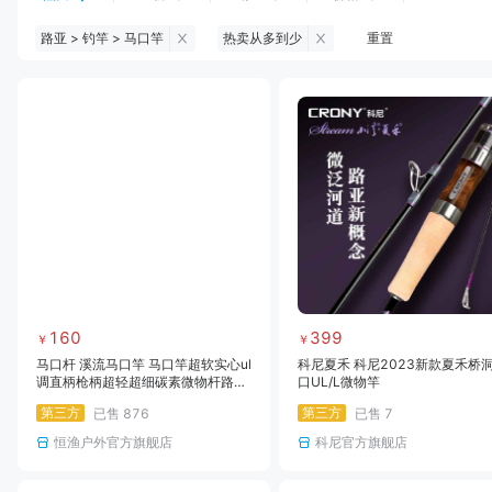
路亚 > 钓竿 > 马口竿
热卖从多到少
重置
钓鱼伞
台钓服饰
台钓装备
饵料
黑坑浮漂
黑坑配件
黑坑钓灯
黑坑网
黑坑饵料
马口竿
路亚竿
雷强竿
路亚装备
海钓竿
海钓轮
海钓线
160
399
￥
￥
马口杆 溪流马口竿 马口竿超软实心ul
科尼夏禾 科尼2023新款夏禾桥
调直柄枪柄超轻超细碳素微物杆路亚
口UL/L微物竿
竿马口杆溪刀
第三方
第三方
已售
876
已售
7
恒渔户外官方旗舰店
科尼官方旗舰店