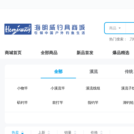
商品
热门搜索：
刀
商城首页
全部商品
新品首发
爆品精选
全部
溪流
传统
小物竿
小溪流竿
溪流线组
溪流子
矶钓竿
前打竿
筏钓竿
湖钓轮
湖钓线组
湖钓配件
钓椅钓台
湖钓装
台钓仕挂
台钓线
台钓钩
台钓浮
热卖
上新
销量
价格