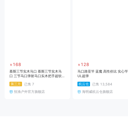
168
128
￥
￥
慕斯三节实木马口 慕斯三节实木马
马口路亚竿 蓝魔 高性价比 实心
口 三节马口弹射马口实木把手超软马
UL超弹
口
第三方
杭云仓
已售
7
已售
13,584
恒渔户外官方旗舰店
海明威杭云仓旗舰店