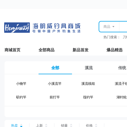
商品
热门搜索：
刀
商城首页
全部商品
新品首发
爆品精选
全部
溪流
传统
小物竿
小溪流竿
溪流线组
溪流子
矶钓竿
前打竿
筏钓竿
湖钓轮
湖钓线组
湖钓配件
钓椅钓台
湖钓装
台钓仕挂
台钓线
台钓钩
台钓浮
热卖
上新
销量
价格