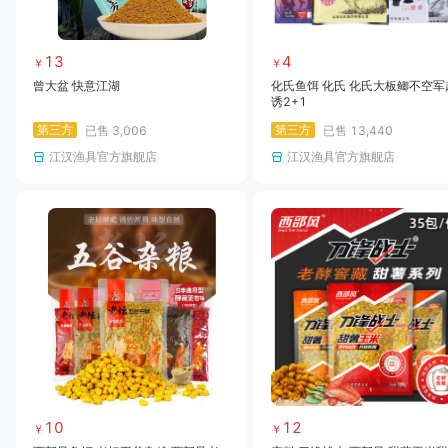
13
4
￥
￥
曾大盆 快意江湖
化氏鱼饵 化氏 化氏大板鲫不空军
诱2+1
第三方
第三方
已售
3,006
已售
13,440
江汉渔具官方旗舰店
江汉渔具官方旗舰店
10
12
￥
￥