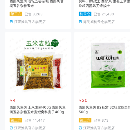
西部风鱼饵 老坛五谷杂粮 西部风老
窝料 刀锋战士·西部风 甜薯玉米
坛五谷杂粮玉米
杂粮西部风刀锋战士
第三方
杭云仓
已售
8,263
已售
21,480
江汉渔具官方旗舰店
海明威杭云仓旗舰店
4
20
￥
￥
西部风鱼饵 玉米麦鲤400g 西部风鱼
西部风鱼饵 B2狂窝 B2狂窝综合
饵五谷杂粮玉米麦鲤窝料麦子400g
500g
第三方
第三方
已售
11,447
已售
873
江汉渔具官方旗舰店
江汉渔具官方旗舰店