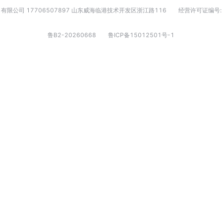
有限公司 17706507897 山东威海临港技术开发区浙江路116
经营许可证编号:
鲁B2-20260668
鲁ICP备15012501号-1