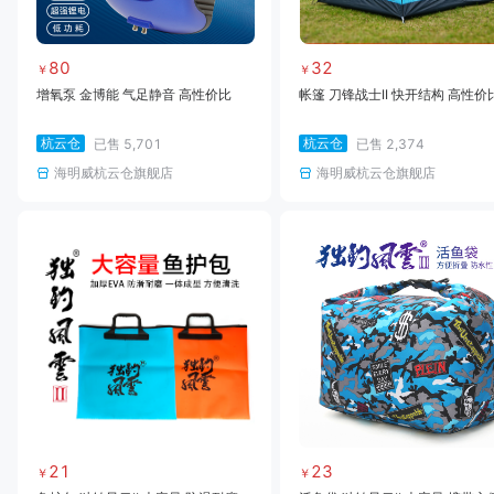
80
32
￥
￥
增氧泵 金博能 气足静音 高性价比
帐篷 刀锋战士II 快开结构 高性价
杭云仓
杭云仓
已售
5,701
已售
2,374
海明威杭云仓旗舰店
海明威杭云仓旗舰店
21
23
￥
￥