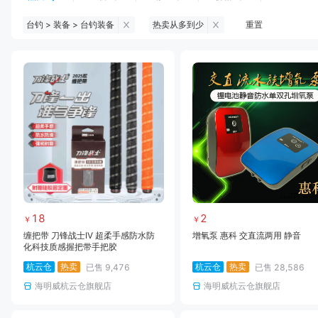
台钓 > 装备 > 台钓装备
热卖从多到少
重置
钓鱼伞
台钓服饰
台钓装备
饵料
黑坑浮漂
黑坑配件
黑坑钓灯
黑坑网
黑坑饵料
马口竿
路亚竿
雷强竿
路亚装备
海钓竿
海钓轮
海钓线
18
2
￥
￥
缠把带 刀锋战士IV 超柔手感防水防
增氧泵 惠科 交直流两用 静音
化科技质感握把带手把胶
杭云仓
热卖
杭云仓
热卖
已售
9,476
已售
28,586
海明威杭云仓旗舰店
海明威杭云仓旗舰店