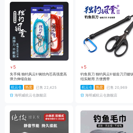
5
5
￥
￥
失手绳 独钓风云II 钢丝内芯高强度高
钓鱼剪刀 独钓风云II 锯齿刀刃镀
弹力伸缩自如
结实耐用 方便携带
杭云仓
热卖
杭云仓
热卖
已售
22,425
已售
20,969
海明威杭云仓旗舰店
海明威杭云仓旗舰店