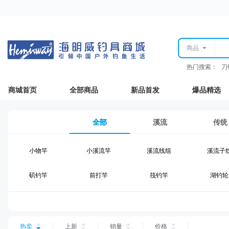
商品
热门搜索：
刀
商城首页
全部商品
新品首发
爆品精选
全部
溪流
传统
小物竿
小溪流竿
溪流线组
溪流子
矶钓竿
前打竿
筏钓竿
湖钓轮
湖钓线组
湖钓配件
钓椅钓台
湖钓装
台钓仕挂
台钓线
台钓钩
台钓浮
热卖
上新
销量
价格