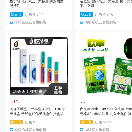
鱼护包 独钓风云II 大容量 防滑耐磨
活鱼袋 独钓风云II 大容量 携带方
易清洗
不占空间
杭云仓
杭云仓
已售
6,047
已售
4,210
海明威杭云仓旗舰店
海明威杭云仓旗舰店
13
2
￥
￥
渤洋子线盒、仕挂盒 40付、100付
夜光棒 欧申30m 钓鱼发光棒 欧
子线盒 子线盒迷你子线盒仕挂盒钓鱼
光棒30m垂钓装备 钓鱼小配件 
配件盒
批发质量保障
第三方
第三方
已售
92
已售
28,555
渤洋渔具官方旗舰店
傲湖官方旗舰店