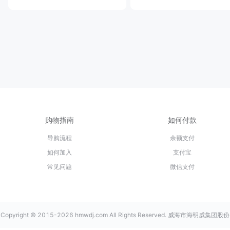
购物指南
如何付款
导购流程
余额支付
如何加入
支付宝
常见问题
微信支付
Copyright © 2015-2026 hmwdj.com All Rights Reserved. 威海市海明威集团股份