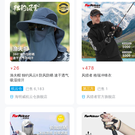
26
478
￥
￥
渔夫帽 独钓风云II 防风防晒 速干透气
风猎者 格瑞冲锋衣
吸湿排汗
杭云仓
第三方
已售
6,183
已售
1
海明威杭云仓旗舰店
风猎者官方旗舰店