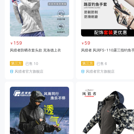
159
59
￥
￥
风猎者防晒衣套头款 克洛德上衣
风猎者 风润FS-110露三指钓鱼
第三方
第三方
已售
10
已售
6
风猎者官方旗舰店
风猎者官方旗舰店