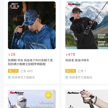
28
478
￥
￥
防晒帽 邓肯 风猎者户外钓鱼帽子遮
风猎者 格瑞冲锋衣
阳防晒大帽檐太阳帽带网眼帽
第三方
第三方
已售
480
已售
1
风猎者官方旗舰店
风猎者官方旗舰店