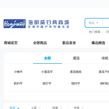
商品
热门搜索：
刀
商城首页
全部商品
新品首发
爆品精选
全部
溪流
传统
小物竿
小溪流竿
溪流线组
溪流子
矶钓竿
前打竿
筏钓竿
湖钓轮
湖钓线组
湖钓配件
钓椅钓台
湖钓装
台钓仕挂
台钓线
台钓钩
台钓浮
热卖
上新
销量
价格