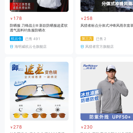
178
258
￥
￥
防晒服 刀锋战士III 新款防晒服超柔软
风猎者标点分体式冲锋风雨衣套
透气面料钓鱼服防晒衣
杭云仓
第三方
已售
491
已售
2
海明威杭云仓旗舰店
风猎者官方旗舰店
278
230
￥
￥