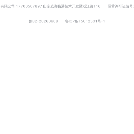
有限公司 17706507897 山东威海临港技术开发区浙江路116
经营许可证编号:
鲁B2-20260668
鲁ICP备15012501号-1