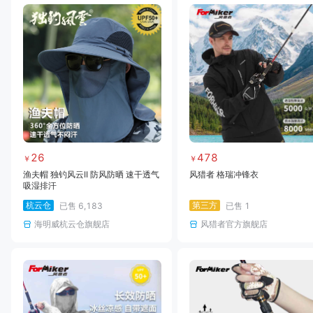
26
478
￥
￥
渔夫帽 独钓风云II 防风防晒 速干透气
风猎者 格瑞冲锋衣
吸湿排汗
杭云仓
第三方
已售
6,183
已售
1
海明威杭云仓旗舰店
风猎者官方旗舰店