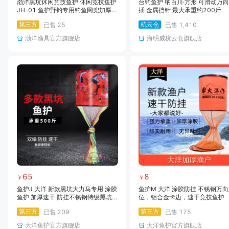
渤洋黑坑休闲竞技鱼护 休闲竞技鱼护
台钓鱼护 纳百川·方形 可滑动万
JH-01 鱼护野钓专用钓鱼网兜加厚
插 金属挡针 最大承重约200斤
速干鱼护网装黑坑渔护新款小鱼护
第三方
杭云仓
已售
25
已售
1,410
渤洋渔具官方旗舰店
海明威杭云仓旗舰店
65
8
￥
￥
鱼护J 大洋 新款黑坑大力马专用 涂胶
鱼护M 大洋 涂胶防挂 不锈钢万
鱼护 加厚速干 防挂不锈钢特级黑坑
位，铝合金卡边，速干竞技鱼护
专用护
第三方
第三方
已售
209
已售
175
大洋鱼护官方旗舰店
大洋鱼护官方旗舰店