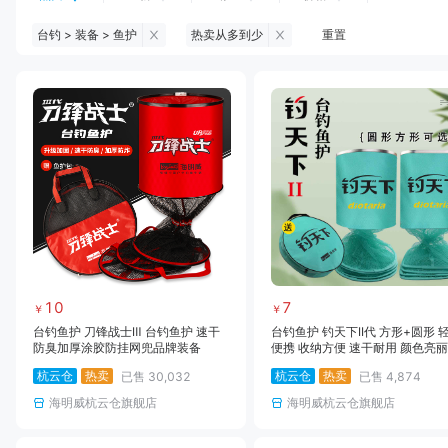
台钓 > 装备 > 鱼护
热卖从多到少
重置
钓鱼伞
台钓服饰
台钓装备
饵料
黑坑浮漂
黑坑配件
黑坑钓灯
黑坑网
黑坑饵料
马口竿
路亚竿
雷强竿
路亚装备
海钓竿
海钓轮
海钓线
10
7
￥
￥
台钓鱼护 刀锋战士Ⅲ 台钓鱼护 速干
台钓鱼护 钓天下II代 方形+圆形 
防臭加厚涂胶防挂网兜品牌装备
便携 收纳方便 速干耐用 颜色亮丽
杭云仓
热卖
杭云仓
热卖
已售
30,032
已售
4,874
海明威杭云仓旗舰店
海明威杭云仓旗舰店