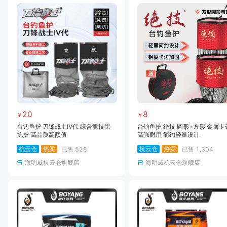
20
8
￥
￥
台钓鱼护 刀锋战士IV代 综合竞技黑
台钓鱼护 绝技 圆形+方形 金属卡
坑护 高品质高颜值
高强耐用 简约轻量设计
杭云仓
热卖
杭云仓
热卖
已售
528
已售
1,304
海明威杭云仓旗舰店
海明威杭云仓旗舰店