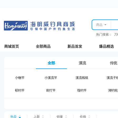
商品
热门搜索：
刀
商城首页
全部商品
新品首发
爆品精选
全部
溪流
传统
小物竿
小溪流竿
溪流线组
溪流子
矶钓竿
前打竿
筏钓竿
湖钓轮
湖钓线组
湖钓配件
钓椅钓台
湖钓装
台钓仕挂
台钓线
台钓钩
台钓浮
热卖
上新
销量
价格