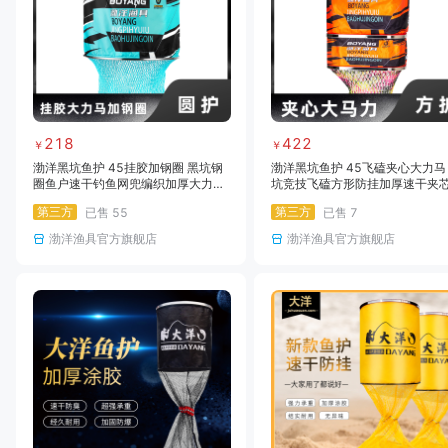
218
422
￥
￥
渤洋黑坑鱼护 45挂胶加钢圈 黑坑钢
渤洋黑坑鱼护 45飞磕夹心大力马
圈鱼户速干钓鱼网兜编织加厚大力马
坑竞技飞磕方形防挂加厚速干夹
涂胶防挂渔护
斤渔护
第三方
第三方
已售
55
已售
7
渤洋渔具官方旗舰店
渤洋渔具官方旗舰店