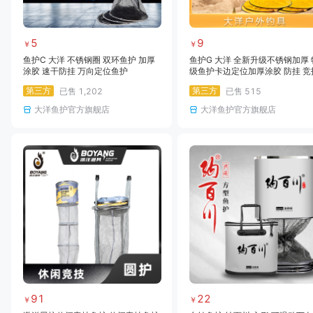
5
9
￥
￥
鱼护C 大洋 不锈钢圈 双环鱼护 加厚
鱼护G 大洋 全新升级不锈钢加厚 
涂胶 速干防挂 万向定位鱼护
级鱼护卡边定位加厚涂胶 防挂 竞
鱼护速干防臭
第三方
第三方
已售
1,202
已售
515
大洋鱼护官方旗舰店
大洋鱼护官方旗舰店
91
22
￥
￥