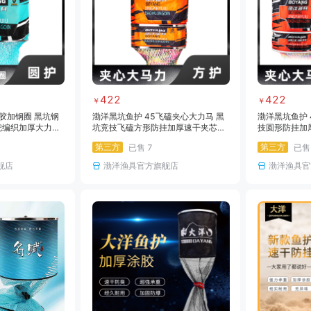
422
422
￥
￥
挂胶加钢圈 黑坑钢
渤洋黑坑鱼护 45飞磕夹心大力马 黑
渤洋黑坑鱼护 
兜编织加厚大力马
坑竞技飞磕方形防挂加厚速干夹芯千
技圆形防挂加
斤渔护
第三方
第三方
已售
7
已
舰店
渤洋渔具官方旗舰店
渤洋渔具官