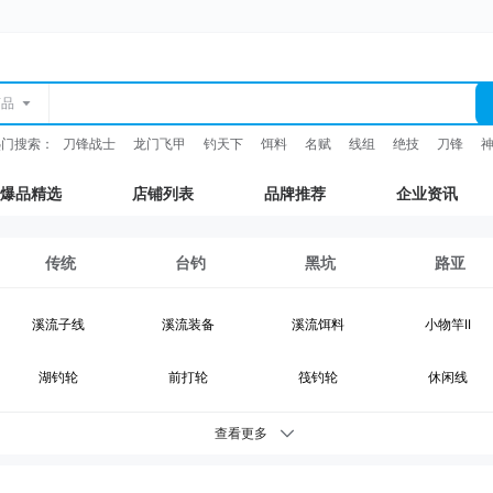
商品
热门搜索：
刀锋战士
龙门飞甲
钓天下
饵料
名赋
线组
绝技
刀锋
爆品精选
店铺列表
品牌推荐
企业资讯
传统
台钓
黑坑
路亚
溪流子线
溪流装备
溪流饵料
小物竿II
湖钓轮
前打轮
筏钓轮
休闲线
湖钓装备
鲫鱼竿
综合竿
台钓竿
查看更多
台钓浮漂
台钓配件
钓灯
抄网支架