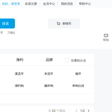
你好，请登录
欢迎注册
会员中心
我的消息
帮助中心
搜索
购物车
神手
刀锋战士 竿
帮助
海钓
品牌
仅看杭云仓
溪流竿
本流竿
抛竿
湖钓钩
爆炸钩
串钩仕挂
黑坑竿II
大物竿
台钓线组
钓箱
台钓竿包
鱼护
共
32
个商品
1
/
2