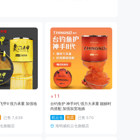
黑坑仕挂
黑坑线
黑坑钩
黑坑钓伞
黑坑服饰
黑坑装备
路亚线
路亚钩饵
路亚配件
海钓装备
海钓饵料
临时专用
11
￥
飞甲II 强力承重 加强地
台钓鱼护 神手II代 强力大承重 靓丽时
尚搭配 加强加宽地插
杭云仓
热卖
已售
7,639
已售
570
仓旗舰店
海明威杭云仓旗舰店