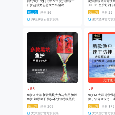
台钓鱼护 龙门飞甲IV代 竞技黑坑千
渤洋黑坑休闲竞技鱼
斤护超强力包芯大力马编织
JH-01 鱼护野钓
速干鱼护网装黑坑
杭云仓
第三方
已售
86
已售
25
海明威杭云仓旗舰店
渤洋渔具官方旗
65
8
￥
￥
鱼护J 大洋 新款黑坑大力马专用 涂胶
鱼护M 大洋 涂胶防
鱼护 加厚速干 防挂不锈钢特级黑坑
位，铝合金卡边，
专用护
第三方
第三方
已售
209
已售
175
大洋鱼护官方旗舰店
大洋鱼护官方旗