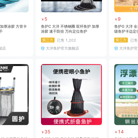
5
9
￥
￥
 加厚涂胶 方管卡
鱼护C 大洋 不锈钢圈 双环鱼护 加厚
鱼护G 大洋 
干
涂胶 速干防挂 万向定位鱼护
级鱼护卡边定位
鱼护速干防臭
第三方
第三方
已售
1,202
已
舰店
大洋鱼护官方旗舰店
大洋鱼护官
35
14
￥
￥