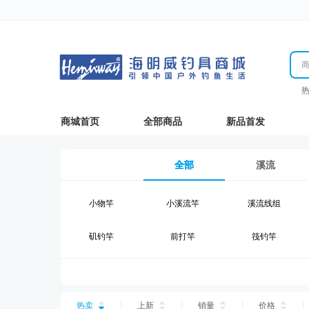
商城首页
全部商品
新品首发
全部
溪流
小物竿
小溪流竿
溪流线组
矶钓竿
前打竿
筏钓竿
湖钓线组
湖钓配件
钓椅钓台
台钓仕挂
台钓线
台钓钩
热卖
上新
销量
价格