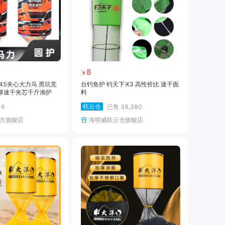
8
￥
45夹心大力马 黑坑竞
台钓鱼护 钓天下·X3 高性价比 速干面
厚速干夹芯千斤渔护
料
杭云仓
售
6
已售
38,380
方旗舰店
海明威杭云仓旗舰店