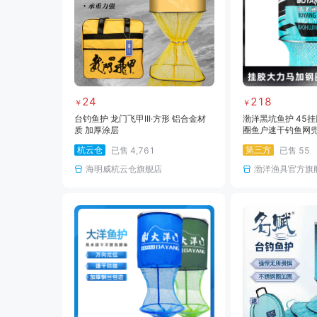
24
218
￥
￥
台钓鱼护 龙门飞甲III·方形 铝合金材
渤洋黑坑鱼护 45
质 加厚涂层
圈鱼户速干钓鱼网
涂胶防挂渔护
杭云仓
第三方
已售
4,761
已售
55
海明威杭云仓旗舰店
渤洋渔具官方旗