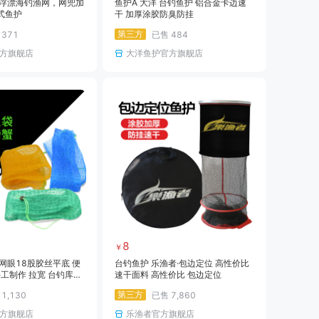
多浮漂海钓渔网，网兜加
鱼护A 大洋 台钓鱼护 铝合金卡边速
式鱼护
干 加厚涂胶防臭防挂
第三方
售
371
已售
484
方旗舰店
大洋鱼护官方旗舰店
8
￥
小网眼18股胶丝平底 便
台钓鱼护 乐渔者·包边定位 高性价比
手工制作 拉宽 台钓库钓
速干面料 高性价比 包边定位
第三方
售
1,130
已售
7,860
方旗舰店
乐渔者官方旗舰店