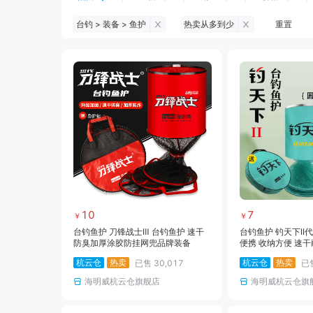
台钓 > 装备 > 鱼护
热卖从多到少
重置
钓鱼伞
台钓服饰
台钓装备
黑坑浮漂
黑坑配件
黑坑钓灯
黑坑饵料
马口竿
路亚竿
路亚装备
海钓竿
海钓轮
10
7
￥
￥
台钓鱼护 刀锋战士Ⅲ 台钓鱼护 速干
台钓鱼护 钓天下II
防臭加厚涂胶防挂网兜品牌装备
便携 收纳方便 速干
杭云仓
热卖
杭云仓
热卖
已售
30,017
已
海明威杭云仓旗舰店
海明威杭云仓旗