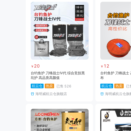
20
12
￥
￥
台钓鱼护 刀锋战士IV代 综合竞技黑
台钓鱼护 刀锋战士 
坑护 高品质高颜值
布
杭云仓
热卖
杭云仓
热卖
已售
526
已
海明威杭云仓旗舰店
海明威杭云仓旗