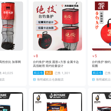
8
5
￥
￥
高性价比 加厚网
台钓鱼护 绝技 圆形+方形 金属卡边
台钓鱼护 独钓
高强耐用 简约轻量设计
双圈
杭云仓
热卖
杭云仓
售
40,025
已售
1,301
已
舰店
海明威杭云仓旗舰店
海明威杭云