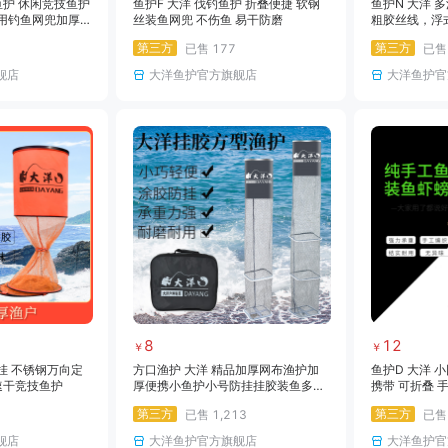
护 休闲竞技鱼护
鱼护F 大洋 伐钓鱼护 折叠便捷 软钢
鱼护N 大洋 
专用钓鱼网兜加厚
丝装鱼网兜 不伤鱼 易干防磨
粗胶丝线，浮
渔护新款小鱼护
第三方
第三方
已售
177
已
舰店
大洋鱼护官方旗舰店
大洋鱼护官
8
12
￥
￥
挂 不锈钢万向定
方口渔护 大洋 精品加厚网布渔护加
鱼护D 大洋 
速干竞技鱼护
厚便携小鱼护小号防挂挂胶装鱼多功
携带 可折叠 
能加厚方型速干渔护
鱼网兜 鱼网袋
第三方
第三方
已售
1,213
已
舰店
大洋鱼护官方旗舰店
大洋鱼护官