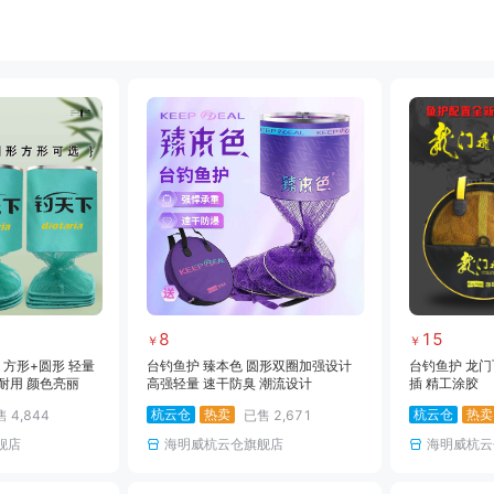
饵料
小药
黑坑竿
黑坑线组
黑坑网架
黑坑钓箱
黑坑竿包
黑坑鱼护
雷强竿
路亚轮
水滴轮
鼓轮
海钓线
海钓钩
海钓钓组
海钓配件
8
15
￥
￥
代 方形+圆形 轻量
台钓鱼护 臻本色 圆形双圈加强设计
台钓鱼护 龙门
耐用 颜色亮丽
高强轻量 速干防臭 潮流设计
插 精工涂胶
杭云仓
热卖
杭云仓
热卖
售
4,844
已售
2,671
舰店
海明威杭云仓旗舰店
海明威杭云