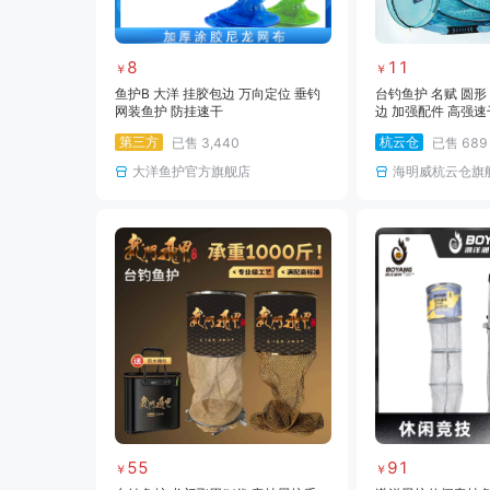
8
11
￥
￥
鱼护B 大洋 挂胶包边 万向定位 垂钓
台钓鱼护 名赋 圆形
网装鱼护 防挂速干
边 加强配件 高强速
第三方
杭云仓
已售
3,440
已售
689
大洋鱼护官方旗舰店
海明威杭云仓旗
55
91
￥
￥