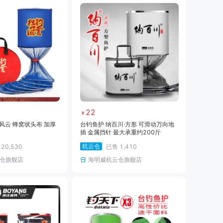
22
￥
风云 蜂窝状头布 加厚
台钓鱼护 纳百川·方形 可滑动万向地
插 金属挡针 最大承重约200斤
杭云仓
售
20,530
已售
1,410
仓旗舰店
海明威杭云仓旗舰店