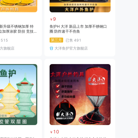
9
￥
全新升级不锈钢加厚 特
鱼护H 大洋 新品上市 加厚不锈钢口
加厚涂胶 防挂 竞技
圈 防炸速干不伤鱼
第三方
售
515
已售
491
方旗舰店
大洋鱼护官方旗舰店
10
￥