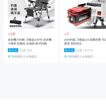
28
7
￥
￥
全折叠大钓椅 刀锋战士IV代 全折叠
台钓钓箱 刀锋战士II 四脚升降 可
小体积 轻量化 全地形 欧式钓椅
靠背 高性价比
杭云仓
杭云仓
已售
335
已售
13,015
海明威杭云仓旗舰店
海明威杭云仓旗舰店