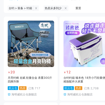
台钓 > 装备 > 钓箱
热卖从多到少
重置
钓鱼伞
台钓服饰
台钓装备
饵料
黑坑浮漂
黑坑配件
黑坑钓灯
黑坑网
黑坑饵料
马口竿
路亚竿
雷强竿
路亚装备
海钓竿
海钓轮
海钓线
20
12
￥
￥
月亮钓椅 名赋 轻量合金 承重300斤
台钓钓箱 臻本色 18升小巧轻量
四脚升降
精致配件大承重
杭云仓
热卖
杭云仓
热卖
已售
717
已售
2,708
海明威杭云仓旗舰店
海明威杭云仓旗舰店