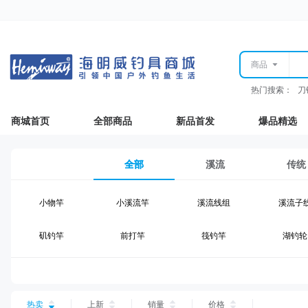
商品
热门搜索：
刀
商城首页
全部商品
新品首发
爆品精选
全部
溪流
传统
小物竿
小溪流竿
溪流线组
溪流子
矶钓竿
前打竿
筏钓竿
湖钓轮
湖钓线组
湖钓配件
钓椅钓台
湖钓装
台钓仕挂
台钓线
台钓钩
台钓浮
热卖
上新
销量
价格