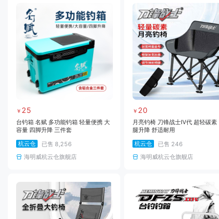
25
20
￥
￥
台钓箱 名赋 多功能钓箱 轻量便携 大
月亮钓椅 刀锋战士IV代 超轻碳素
容量 四脚升降 三件套
腿升降 舒适耐用
杭云仓
杭云仓
已售
8,256
已售
246
海明威杭云仓旗舰店
海明威杭云仓旗舰店