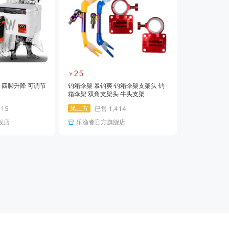
25
￥
I 四脚升降 可调节
钓箱伞架 暴钓爽·钓箱伞架支架头 钓
箱伞架 双角支架头 牛头支架
第三方
015
已售
1,414
舰店
乐渔者官方旗舰店