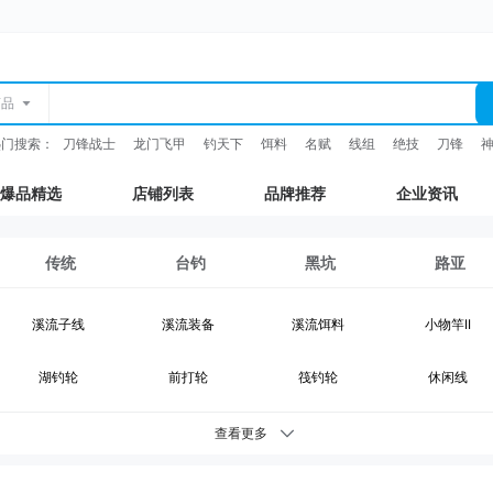
商品
热门搜索：
刀锋战士
龙门飞甲
钓天下
饵料
名赋
线组
绝技
刀锋
爆品精选
店铺列表
品牌推荐
企业资讯
传统
台钓
黑坑
路亚
溪流子线
溪流装备
溪流饵料
小物竿II
湖钓轮
前打轮
筏钓轮
休闲线
湖钓装备
鲫鱼竿
综合竿
台钓竿
查看更多
台钓浮漂
台钓配件
钓灯
抄网支架