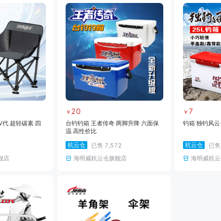
20
7
￥
￥
V代 超轻碳素 四
台钓钓箱 王者传奇 两脚升降 六面保
钓箱 独钓风云
温 高性价比
杭云仓
杭云仓
已售
7,572
已
舰店
海明威杭云仓旗舰店
海明威杭云