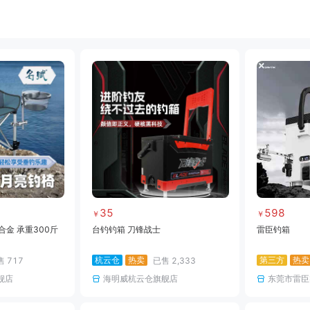
饵料
小药
黑坑竿
黑坑线组
黑坑网架
黑坑钓箱
黑坑竿包
黑坑鱼护
雷强竿
路亚轮
水滴轮
鼓轮
海钓线
海钓钩
海钓钓组
海钓配件
35
598
￥
￥
合金 承重300斤
台钓钓箱 刀锋战士
雷臣钓箱
杭云仓
热卖
第三方
热卖
售
717
已售
2,333
舰店
海明威杭云仓旗舰店
东莞市雷臣