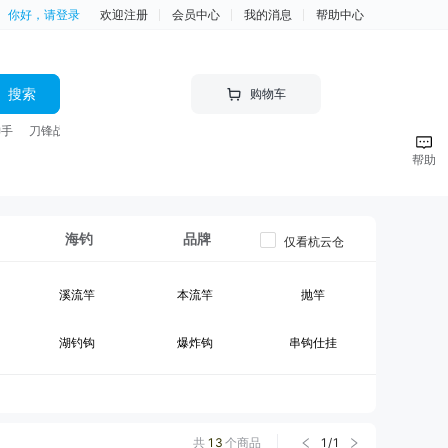
你好，请登录
欢迎注册
会员中心
我的消息
帮助中心
搜索
购物车
神手
刀锋战士 竿
帮助
海钓
品牌
仅看杭云仓
溪流竿
本流竿
抛竿
湖钓钩
爆炸钩
串钩仕挂
黑坑竿II
大物竿
台钓线组
钓箱
台钓竿包
鱼护
共
13
个商品
1
/
1