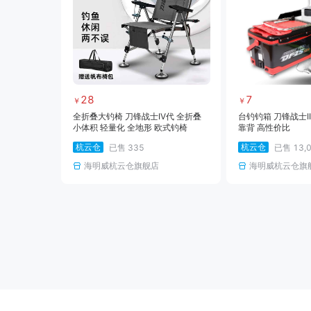
28
7
￥
￥
全折叠大钓椅 刀锋战士IV代 全折叠
台钓钓箱 刀锋战士I
小体积 轻量化 全地形 欧式钓椅
靠背 高性价比
杭云仓
杭云仓
已售
335
已售
13,
海明威杭云仓旗舰店
海明威杭云仓旗