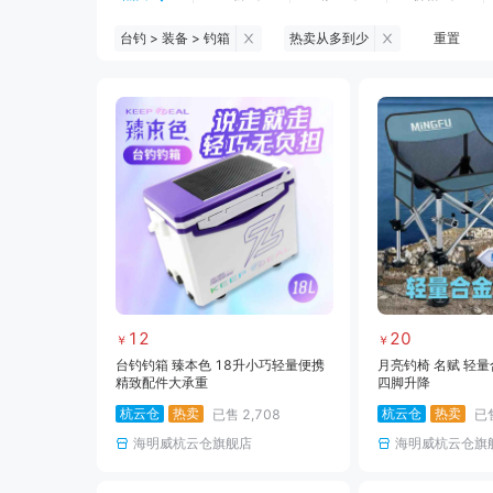
台钓 > 装备 > 钓箱
热卖从多到少
重置
钓鱼伞
台钓服饰
台钓装备
黑坑浮漂
黑坑配件
黑坑钓灯
黑坑饵料
马口竿
路亚竿
路亚装备
海钓竿
海钓轮
12
20
￥
￥
台钓钓箱 臻本色 18升小巧轻量便携
月亮钓椅 名赋 轻量
精致配件大承重
四脚升降
杭云仓
热卖
杭云仓
热卖
已售
2,708
已
海明威杭云仓旗舰店
海明威杭云仓旗