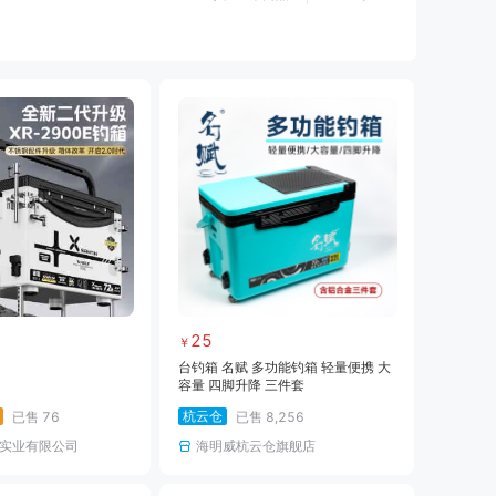
黑坑仕挂
黑坑线
黑坑钩
黑坑钓伞
黑坑服饰
黑坑装备
路亚线
路亚钩饵
路亚配件
海钓装备
海钓饵料
临时专用
25
￥
台钓箱 名赋 多功能钓箱 轻量便携 大
容量 四脚升降 三件套
杭云仓
已售
76
已售
8,256
实业有限公司
海明威杭云仓旗舰店