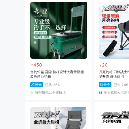
450
20
￥
￥
台钓钓箱 吾隐 拉杆设计大容量巨能
月亮钓椅 刀锋战士I
装鱼箱台钓箱
腿升降 舒适耐用
杭云仓
杭云仓
已售
264
已售
246
海明威杭云仓旗舰店
海明威杭云仓旗