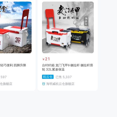
21
￥
 轻巧便利 四脚升降
台钓钓箱 龙门飞甲II·侧拉杆 侧拉杆滑
轮 32L紧凑保温
杭云仓
售
597
已售
5,337
仓旗舰店
海明威杭云仓旗舰店