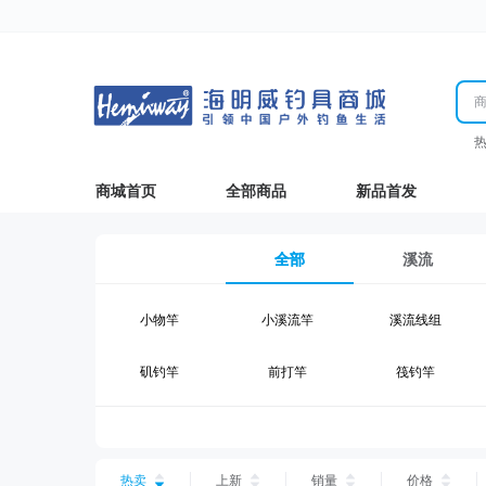
商城首页
全部商品
新品首发
全部
溪流
小物竿
小溪流竿
溪流线组
矶钓竿
前打竿
筏钓竿
湖钓线组
湖钓配件
钓椅钓台
台钓仕挂
台钓线
台钓钩
热卖
上新
销量
价格