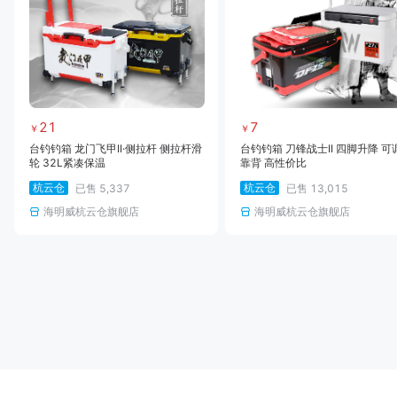
21
7
￥
￥
台钓钓箱 龙门飞甲II·侧拉杆 侧拉杆滑
台钓钓箱 刀锋战士II 四脚升降 可
轮 32L紧凑保温
靠背 高性价比
杭云仓
杭云仓
已售
5,337
已售
13,015
海明威杭云仓旗舰店
海明威杭云仓旗舰店