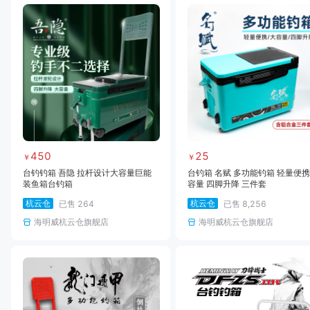
450
25
￥
￥
台钓钓箱 吾隐 拉杆设计大容量巨能
台钓箱 名赋 多功能钓箱 轻量便携
装鱼箱台钓箱
容量 四脚升降 三件套
杭云仓
杭云仓
已售
264
已售
8,256
海明威杭云仓旗舰店
海明威杭云仓旗舰店