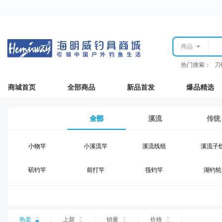
商品
热门搜索：
刀
商城首页
全部商品
新品首发
爆品精选
全部
溪流
传统
小物竿
小溪流竿
溪流线组
溪流子
矶钓竿
前打竿
筏钓竿
湖钓轮
湖钓线组
湖钓配件
钓椅钓台
湖钓装
台钓仕挂
台钓线
台钓钩
台钓浮
热卖
上新
销量
价格