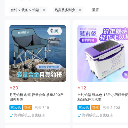
台钓 > 装备 > 钓箱
热卖从多到少
重置
钓鱼伞
台钓服饰
台钓装备
饵料
黑坑浮漂
黑坑配件
黑坑钓灯
黑坑网
黑坑饵料
马口竿
路亚竿
雷强竿
路亚装备
海钓竿
海钓轮
海钓线
20
12
￥
￥
月亮钓椅 名赋 轻量合金 承重300斤
台钓钓箱 臻本色 18升小巧轻量
四脚升降
精致配件大承重
杭云仓
热卖
杭云仓
热卖
已售
719
已售
2,708
海明威杭云仓旗舰店
海明威杭云仓旗舰店