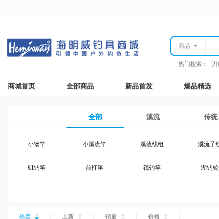
商品
热门搜索：
刀
商城首页
全部商品
新品首发
爆品精选
全部
溪流
传统
小物竿
小溪流竿
溪流线组
溪流子
矶钓竿
前打竿
筏钓竿
湖钓轮
湖钓线组
湖钓配件
钓椅钓台
湖钓装
台钓仕挂
台钓线
台钓钩
台钓浮
热卖
上新
销量
价格