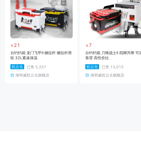
21
7
￥
￥
台钓钓箱 龙门飞甲II·侧拉杆 侧拉杆滑
台钓钓箱 刀锋战士II 四脚升降 可
轮 32L紧凑保温
靠背 高性价比
杭云仓
杭云仓
已售
5,337
已售
13,015
海明威杭云仓旗舰店
海明威杭云仓旗舰店