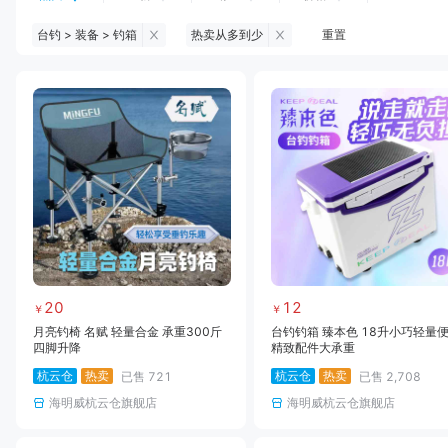
台钓 > 装备 > 钓箱
热卖从多到少
重置
钓鱼伞
台钓服饰
台钓装备
饵料
黑坑浮漂
黑坑配件
黑坑钓灯
黑坑网
黑坑饵料
马口竿
路亚竿
雷强竿
路亚装备
海钓竿
海钓轮
海钓线
20
12
￥
￥
月亮钓椅 名赋 轻量合金 承重300斤
台钓钓箱 臻本色 18升小巧轻量
四脚升降
精致配件大承重
杭云仓
热卖
杭云仓
热卖
已售
721
已售
2,708
海明威杭云仓旗舰店
海明威杭云仓旗舰店