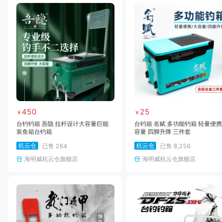
450
25
￥
￥
台钓钓箱 吾隐 拉杆设计大容量巨能
台钓箱 名赋 多功能钓箱 轻量便携
装鱼箱台钓箱
容量 四脚升降 三件套
杭云仓
杭云仓
已售
264
已售
8,256
海明威杭云仓旗舰店
海明威杭云仓旗舰店