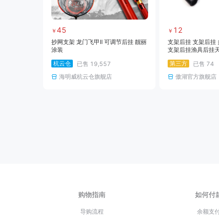
45
12
￥
￥
抄网支架 龙门飞甲II 可调节后挂 靓丽
支架后挂 支架后挂
涂装
支架后挂渔具后挂
厂家直销
杭云仓
第三方
已售
19,557
已售
74
海明威杭云仓旗舰店
傲湖官方旗舰店
购物指南
如何付
导购流程
余额支