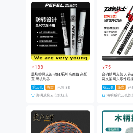
188
75
￥
￥
黑坑抄网支架 锦鲤系列 高颜值 高配
台钓抄网支架 刀锋战士
置 黑坑利器
网支架网头零件后挂
杭云仓
热卖
杭云仓
热卖
已售
88
已
海明威杭云仓旗舰店
海明威杭云仓旗