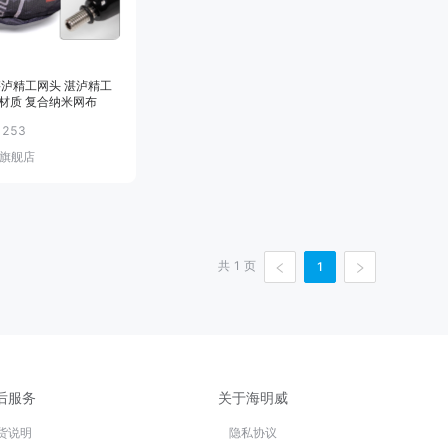
湛泸精工网头 湛泸精工
材质 复合纳米网布
售
253
旗舰店
共
1
页
1
后服务
关于海明威
货说明
隐私协议