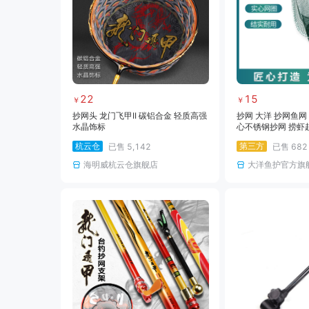
22
15
￥
￥
抄网头 龙门飞甲II 碳铝合金 轻质高强
抄网 大洋 抄网鱼网
水晶饰标
心不锈钢抄网 捞虾
杭云仓
第三方
已售
5,142
已售
682
海明威杭云仓旗舰店
大洋鱼护官方旗