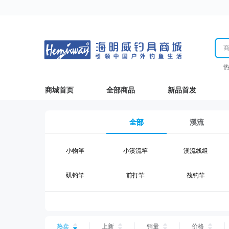
商城首页
全部商品
新品首发
全部
溪流
小物竿
小溪流竿
溪流线组
矶钓竿
前打竿
筏钓竿
湖钓线组
湖钓配件
钓椅钓台
台钓仕挂
台钓线
台钓钩
热卖
上新
销量
价格