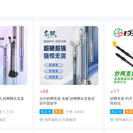
饵料
小药
黑坑竿
黑坑线组
黑坑网架
黑坑钓箱
黑坑竿包
黑坑鱼护
雷强竿
路亚轮
水滴轮
鼓轮
海钓线
海钓钩
海钓钓组
海钓配件
68
11
￥
￥
色 抄网网头支架
台钓抄网支架 名赋 抄网网头支架后
抄网支架 钓天
挂竿架架竿
性价比
杭云仓
热卖
杭云仓
热卖
售
7,724
已售
3,600
舰店
海明威杭云仓旗舰店
海明威杭云