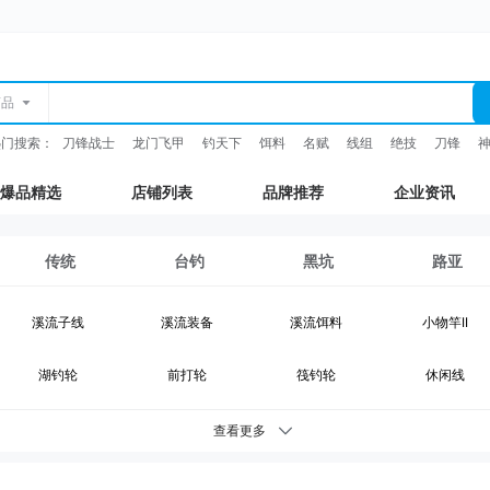
商品
热门搜索：
刀锋战士
龙门飞甲
钓天下
饵料
名赋
线组
绝技
刀锋
爆品精选
店铺列表
品牌推荐
企业资讯
传统
台钓
黑坑
路亚
溪流子线
溪流装备
溪流饵料
小物竿II
湖钓轮
前打轮
筏钓轮
休闲线
湖钓装备
鲫鱼竿
综合竿
台钓竿
查看更多
台钓浮漂
台钓配件
钓灯
抄网支架