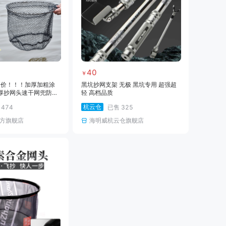
40
￥
降价！！！加厚加粗涂
黑坑抄网支架 无极 黑坑专用 超强超
厚抄网头速干网兜防挂
轻 高档品质
杭云仓
售
474
已售
325
方旗舰店
海明威杭云仓旗舰店