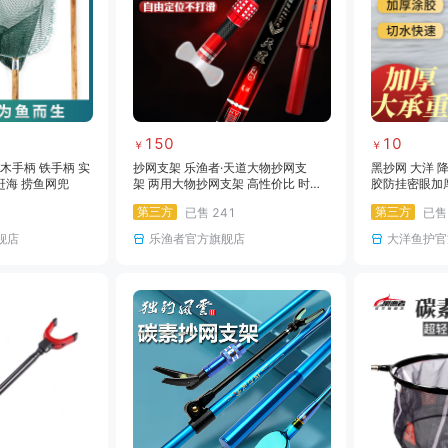
150
10
￥
￥
 木手柄 铁手柄 实
抄网支架 乐渔者·天道大物抄网支
黑抄网 大洋 
赶海 捞鱼网兜
架 两用大物抄网支架 高性价比 时尚
胶防挂密眼加
外观 无后挂
捞鱼网
第三方
第三方
已售
241
已
舰店
乐渔者官方旗舰店
大洋鱼护官