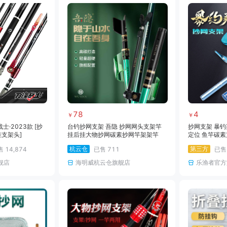
78
4
￥
￥
·2023款 [抄
台钓抄网支架 吾隐 抄网网头支架竿
抄网支架 暴钓
支架头]
挂后挂大物抄网碳素抄网竿架架竿
定位 鱼竿碳素
打饵勺打窝勺
杭云仓
第三方
售
14,874
已售
711
已
舰店
海明威杭云仓旗舰店
乐渔者官方