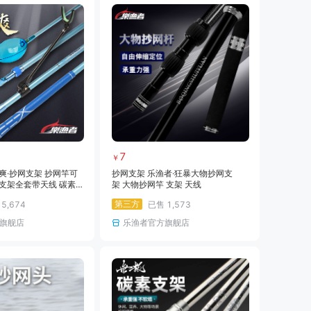
7
￥
爽·抄网支架 抄网竿可
抄网支架 乐渔者·狂暴大物抄网支
支架全套带天线 碳素
架 大物抄网竿 支架 天线
第三方
售
5,674
已售
1,573
旗舰店
乐渔者官方旗舰店