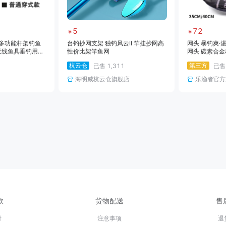
5
72
￥
￥
 多功能杆架钓鱼
台钓抄网支架 独钓风云II 竿挂抄网高
网头 暴钓爽·
天线鱼具垂钓用品
性价比架竿鱼网
网头 碳素合金
杭云仓
第三方
已售
1,311
已
海明威杭云仓旗舰店
乐渔者官方
款
货物配送
售
付
注意事项
退