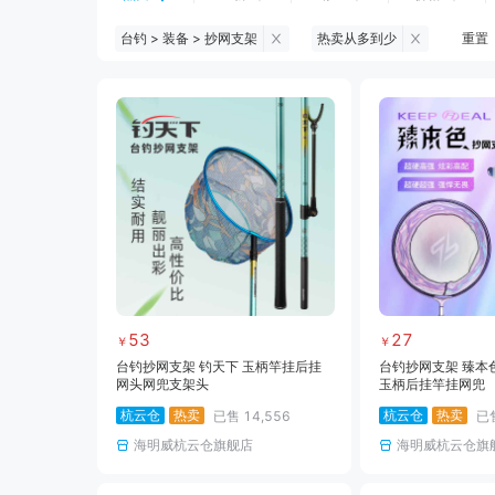
台钓 > 装备 > 抄网支架
热卖从多到少
重置
钓鱼伞
台钓服饰
台钓装备
黑坑浮漂
黑坑配件
黑坑钓灯
黑坑饵料
马口竿
路亚竿
路亚装备
海钓竿
海钓轮
53
27
￥
￥
台钓抄网支架 钓天下 玉柄竿挂后挂
台钓抄网支架 臻本
网头网兜支架头
玉柄后挂竿挂网兜
杭云仓
热卖
杭云仓
热卖
已售
14,556
已
海明威杭云仓旗舰店
海明威杭云仓旗