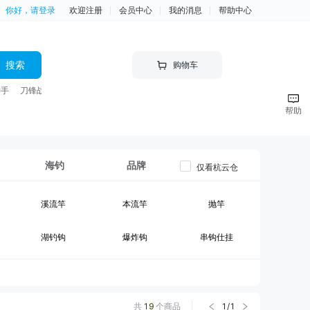
你好，请登录
欢迎注册
会员中心
我的消息
帮助中心
搜索
购物车
神手
刀锋战士 竿
帮助
海钓
品牌
仅看杭云仓
溪流竿
本流竿
抛竿
湖钓钩
爆炸钩
串钩仕挂
黑坑竿II
大物竿
台钓线组
钓箱
台钓竿包
鱼护
共
19
个商品
1
/
1