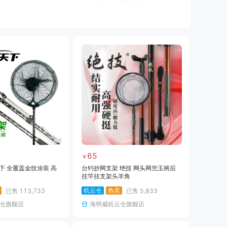
黑坑仕挂
黑坑线
黑坑钩
黑坑钓伞
黑坑服饰
黑坑装备
路亚线
路亚钩饵
路亚配件
海钓装备
海钓饵料
临时专用
65
￥
下 全覆盖金纹涂装 高
台钓抄网支架 绝技 网头网兜玉柄后
挂竿挂支架头羊角
杭云仓
热卖
已售
113,733
已售
5,833
仓旗舰店
海明威杭云仓旗舰店