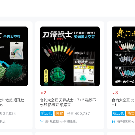
饵料
小药
黑坑竿
黑坑线组
黑坑网架
黑坑钓箱
黑坑竿包
黑坑鱼护
雷强竿
路亚轮
水滴轮
鼓轮
海钓线
海钓钩
海钓钓组
海钓配件
2
3
￥
￥
II·散把 通孔处
台钓太空豆 刀锋战士III 7+2 硅胶不
台钓太空豆 龙门
比
伤线 防缠豆 锁紧豆
+1
杭云仓
热卖
杭云仓
热卖
售
27,824
已售
400,787
舰店
海明威杭云仓旗舰店
海明威杭云