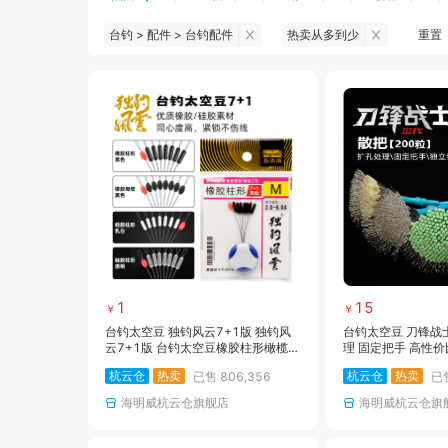
台钓 > 配件 > 台钓配件
热卖从多到少
重置
钓鱼伞
台钓服饰
台钓装备
黑坑浮漂
黑坑配件
黑坑钓灯
黑坑饵料
马口竿
路亚竿
路亚装备
海钓竿
海钓轮
1
15
￥
￥
台钓太空豆 独钓风云7+1版 独钓风
台钓太空豆 刀锋战士I
云7+1版 台钓太空豆橡胶柱形橄榄硅
理 固定把手 高性价
胶乳白 同心度高 锁紧不伤线
杭云仓
热卖
杭云仓
热卖
已售
806,356
已
海明威杭云仓旗舰店
海明威杭云仓旗