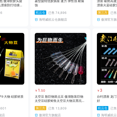
/包 傲湖软胶头旋
菱型旋转优胶插座 速力 弹性强 耐腐
漂座 吸附高速
头漂座防打结缠绕
蚀
漂座火蓝硅胶
力垂钓用品批
杭云仓
第三方
06
已售
74,896
已
海明威杭云仓旗舰店
傲湖官方旗
1
3
.
50
￥
￥
II·大物 硅胶材质
太空豆 散巨物斑点豆 傲湖散装巨物
台钓漂座 龙门
太空豆硅胶鲟鱼太空豆大物豆黑坑专
好
用垂钓小配件渔具
第三方
杭云仓
,601
已售
13,809
已
舰店
傲湖官方旗舰店
海明威杭云