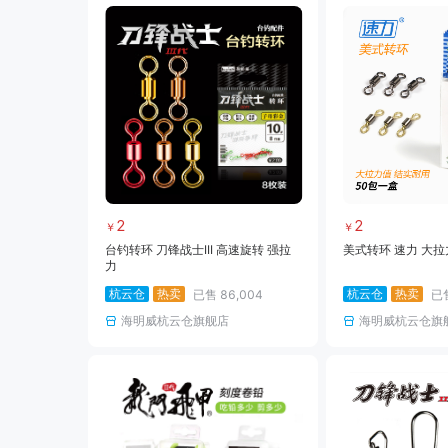
2
2
￥
￥
台钓转环 刀锋战士III 高速旋转 强拉
美式转环 速力 大拉
力
杭云仓
热卖
杭云仓
热卖
已售
86,004
已
海明威杭云仓旗舰店
海明威杭云仓旗