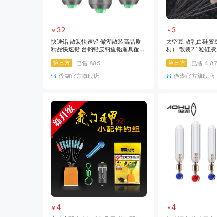
32
3
￥
￥
快速铅 散装快速铅 傲湖散装高品质
太空豆 散乳白硅胶
精品快速铅 台钓铅皮钓鱼铅渔具配件
柄） 散装21粒硅
批发1.0-6g
定位豆经济方便不
第三方
第三方
已售
885
已售
4,8
具
傲湖官方旗舰店
傲湖官方旗舰店
4
4
￥
￥