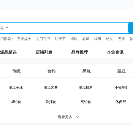
商品
热门搜索：
刀锋战士
龙门飞甲
钓天下
饵料
名赋
线组
绝技
刀锋
爆品精选
店铺列表
品牌推荐
企业资讯
传统
台钓
黑坑
路亚
溪流子线
溪流装备
溪流饵料
小物竿II
湖钓轮
前打轮
筏钓轮
休闲线
湖钓装备
鲫鱼竿
综合竿
台钓竿
查看更多
台钓浮漂
台钓配件
钓灯
抄网支架