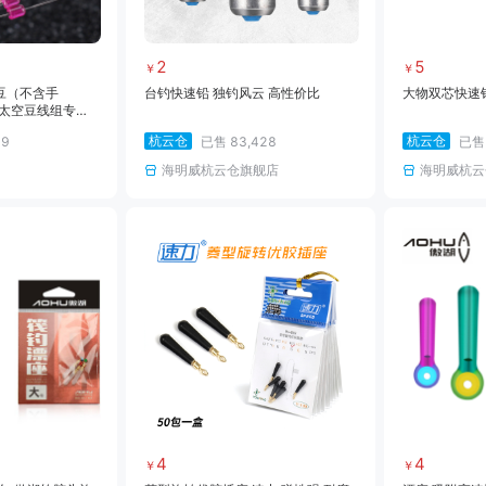
2
5
￥
￥
豆（不含手
台钓快速铅 独钓风云 高性价比
大物双芯快速
胶太空豆线组专用
伤线主线组配件渔
杭云仓
杭云仓
79
已售
83,428
已
海明威杭云仓旗舰店
海明威杭云
4
4
￥
￥