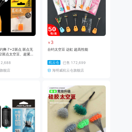
3
￥
钓爽·7+2斑点 斑点无
台钓太空豆 达虹 超高性能
+2斑点太空豆、超紧圆
杭云仓
售
2,688
已售
172,699
旗舰店
海明威杭云仓旗舰店