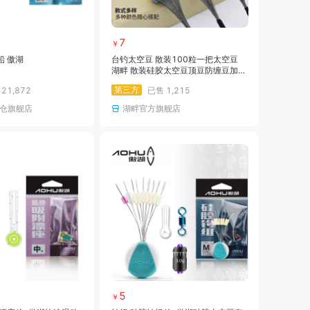
7
￥
铅 傲湖
台钓太空豆 散装100粒一把太空豆
湖畔 散装硅胶太空豆顶豆防缠豆加固
竞技黑坑垂钓实惠装100粒一把
第三方
售
21,872
已售
1,215
仓旗舰店
湖畔官方旗舰店
5
￥