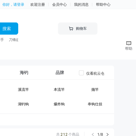
你好，请登录
欢迎注册
会员中心
我的消息
帮助中心
搜索
购物车
神手
刀锋战士 竿
帮助
海钓
品牌
仅看杭云仓
溪流竿
本流竿
抛竿
湖钓钩
爆炸钩
串钩仕挂
黑坑竿II
大物竿
台钓线组
钓箱
台钓竿包
鱼护
共
212
个商品
1
/
8