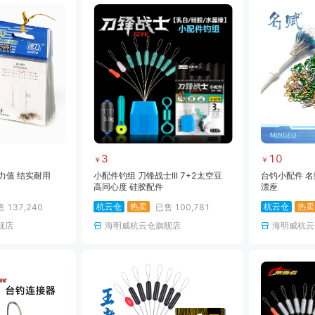
3
10
￥
￥
力值 结实耐用
小配件钓组 刀锋战士III 7+2太空豆
台钓小配件 名
高同心度 硅胶配件
漂座
杭云仓
热卖
杭云仓
热卖
售
137,240
已售
100,781
舰店
海明威杭云仓旗舰店
海明威杭云