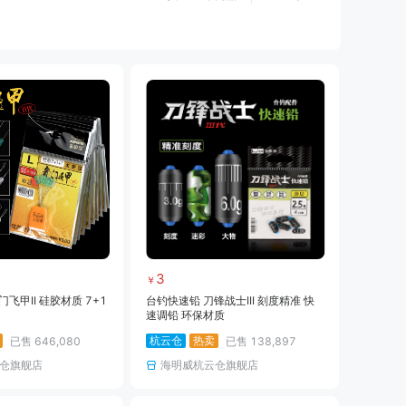
黑坑仕挂
黑坑线
黑坑钩
黑坑钓伞
黑坑服饰
黑坑装备
路亚线
路亚钩饵
路亚配件
海钓装备
海钓饵料
临时专用
3
￥
飞甲II 硅胶材质 7+1
台钓快速铅 刀锋战士III 刻度精准 快
速调铅 环保材质
杭云仓
热卖
已售
646,080
已售
138,897
仓旗舰店
海明威杭云仓旗舰店