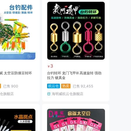
3
￥
赋 太空豆防缠豆转环
台钓转环 龙门飞甲III 高速旋转 强劲
拉力 镀真金
杭云仓
热卖
已售
900
已售
92,455
仓旗舰店
海明威杭云仓旗舰店