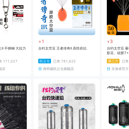
1
3
￥
￥
II 不锈钢 大拉力
台钓太空豆 王者传奇II 高性价比
台钓太空豆 暴
影豆、硅胶7
柱形
杭云仓
第三方
售
171,027
已售
781,625
已
舰店
海明威杭云仓旗舰店
乐渔者官方