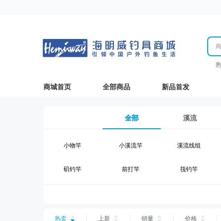
商城首页
全部商品
新品首发
全部
溪流
小物竿
小溪流竿
溪流线组
矶钓竿
前打竿
筏钓竿
湖钓线组
湖钓配件
钓椅钓台
台钓仕挂
台钓线
台钓钩
热卖
上新
销量
价格