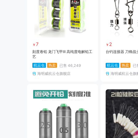
7
2
￥
￥
刻度卷铅 龙门飞甲III 高纯度电解铅工
台钓连接器 刀锋战士
艺
杭云仓
热卖
杭云仓
热卖
已售
46,249
已
海明威杭云仓旗舰店
海明威杭云仓旗