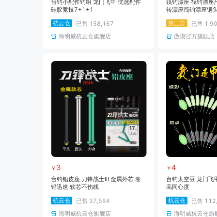
台钓小配件钓组 龙门飞甲 优选配件
筏钓漂座 筏钓漂座
硅胶竞技7+1+1
转漂座筏钓漂座铜
不伤线不丢漂
杭云仓
第三方
已售
158,167
已售
1,9
海明威杭云仓旗舰店
傲湖官方旗舰店
3
4
￥
￥
台钓铅皮座 刀锋战士III 金属外芯 卷
台钓太空豆 龙门飞甲
铅迅速 软芯不伤线
高同心度
杭云仓
杭云仓
已售
37,564
已售
112
海明威杭云仓旗舰店
海明威杭云仓旗