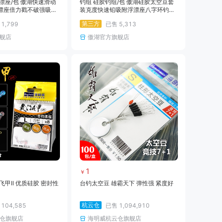
漂座/包 傲湖快速滑动
钓组 硅胶钓组/包 傲湖硅胶太空豆套
漂座倍力戳不破强吸附
装克度快速铅吸附浮漂座八字环钓鱼
发
线组小配件
第三方
售
1,799
已售
5,313
舰店
傲湖官方旗舰店
1
￥
飞甲II 优质硅胶 密封性
台钓太空豆 雄霸天下 弹性强 紧度好
杭云仓
售
104,585
已售
1,094,910
仓旗舰店
海明威杭云仓旗舰店