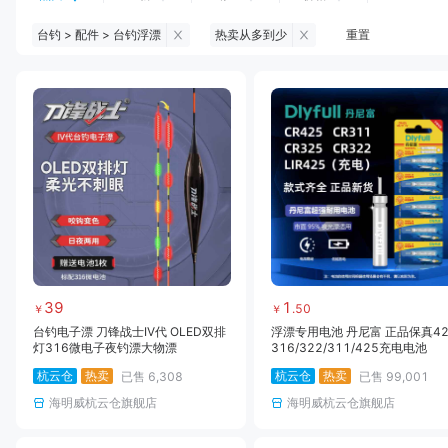
台钓 > 配件 > 台钓浮漂
热卖从多到少
重置
钓鱼伞
台钓服饰
台钓装备
饵料
黑坑浮漂
黑坑配件
黑坑钓灯
黑坑网
黑坑饵料
马口竿
路亚竿
雷强竿
路亚装备
海钓竿
海钓轮
海钓线
39
1
.
50
￥
￥
台钓电子漂 刀锋战士IV代 OLED双排
浮漂专用电池 丹尼富 正品保真42
灯316微电子夜钓漂大物漂
316/322/311/425充电电池
杭云仓
热卖
杭云仓
热卖
已售
6,308
已售
99,001
海明威杭云仓旗舰店
海明威杭云仓旗舰店