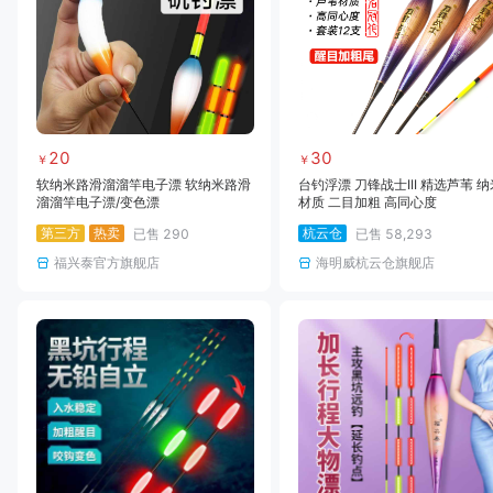
20
30
￥
￥
软纳米路滑溜溜竿电子漂 软纳米路滑
台钓浮漂 刀锋战士III 精选芦苇 纳
溜溜竿电子漂/变色漂
材质 二目加粗 高同心度
第三方
热卖
杭云仓
已售
290
已售
58,293
福兴泰官方旗舰店
海明威杭云仓旗舰店