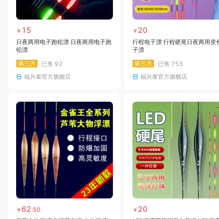
15
20
￥
￥
日夜两用电子跑铅漂 日夜两用电子跑
行程电子漂 行程硬尾日夜两用变
铅漂
子漂
第三方
第三方
已售
92
已售
753
福兴泰官方旗舰店
福兴泰官方旗舰店
62
20
.
50
￥
￥