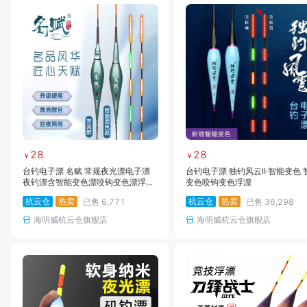
28
28
￥
￥
台钓电子漂 名赋 常规夜光漂电子漂
台钓电子漂 独钓风云II·智能变色 
夜钓漂含智能变色漂咬钩变色漂浮漂
变色咬钩变色浮漂
浮标
杭云仓
热卖
杭云仓
热卖
已售
6,771
已售
36,298
海明威杭云仓旗舰店
海明威杭云仓旗舰店