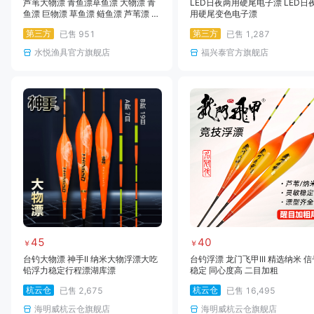
芦苇大物漂 青鱼漂草鱼漂 大物漂 青
LED日夜两用硬尾电子漂 LED日
鱼漂 巨物漂 草鱼漂 鲢鱼漂 芦苇漂 行
用硬尾变色电子漂
程漂 缓沉漂 珠珠浮漂 鲢鳙漂
第三方
第三方
已售
951
已售
1,287
水悦渔具官方旗舰店
福兴泰官方旗舰店
45
40
￥
￥
台钓大物漂 神手II 纳米大物浮漂大吃
台钓浮漂 龙门飞甲III 精选纳米 信
铅浮力稳定行程漂湖库漂
稳定 同心度高 二目加粗
杭云仓
杭云仓
已售
2,675
已售
16,495
海明威杭云仓旗舰店
海明威杭云仓旗舰店