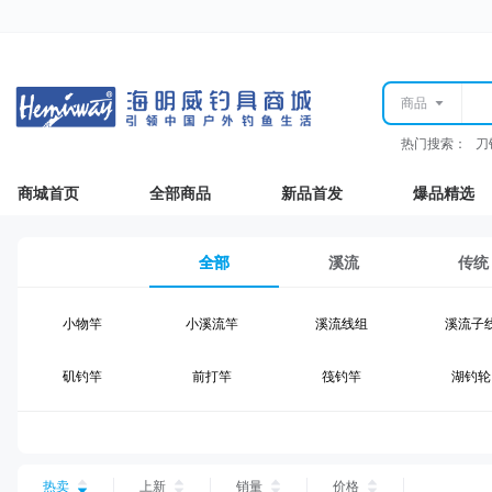
商品
热门搜索：
刀
商城首页
全部商品
新品首发
爆品精选
全部
溪流
传统
小物竿
小溪流竿
溪流线组
溪流子
矶钓竿
前打竿
筏钓竿
湖钓轮
湖钓线组
湖钓配件
钓椅钓台
湖钓装
台钓仕挂
台钓线
台钓钩
台钓浮
热卖
上新
销量
价格