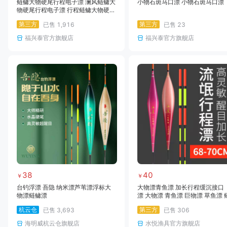
鲢鳙大物硬尾行程电子漂 澜风鲢鳙大
小物石斑马口漂 小物石斑马口漂
物硬尾行程电子漂 行程鲢鳙大物硬尾
电子漂
第三方
第三方
已售
1,916
已售
23
福兴泰官方旗舰店
福兴泰官方旗舰店
38
40
￥
￥
台钓浮漂 吾隐 纳米漂芦苇漂浮标大
大物漂青鱼漂 加长行程缓沉接口
物漂鲢鳙漂
漂 大物漂 青鱼漂 巨物漂 草鱼漂 
漂 鲢鳙漂 行程漂 接口漂 缓沉浮
杭云仓
第三方
已售
3,693
已售
306
海明威杭云仓旗舰店
水悦渔具官方旗舰店