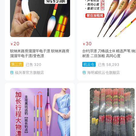
20
30
￥
￥
软纳米路滑溜溜竿电子漂 软纳米路滑
台钓浮漂 刀锋战士III 精选芦苇 纳
溜溜竿电子漂/变色漂
材质 二目加粗 高同心度
第三方
杭云仓
已售
320
已售
58,293
福兴泰官方旗舰店
海明威杭云仓旗舰店