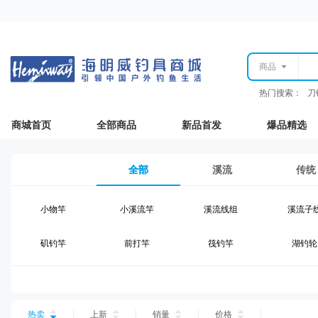
商品
热门搜索：
刀
商城首页
全部商品
新品首发
爆品精选
全部
溪流
传统
小物竿
小溪流竿
溪流线组
溪流子
矶钓竿
前打竿
筏钓竿
湖钓轮
湖钓线组
湖钓配件
钓椅钓台
湖钓装
台钓仕挂
台钓线
台钓钩
台钓浮
热卖
上新
销量
价格