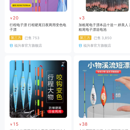
20
3
￥
￥
行程电子漂 行程硬尾日夜两用变色电
加粗尾电子漂本品十送一 婷美人 
子漂
粗尾电子漂送电池
第三方
第三方
已售
753
已售
3,850
福兴泰官方旗舰店
福兴泰官方旗舰店
15
38
￥
￥