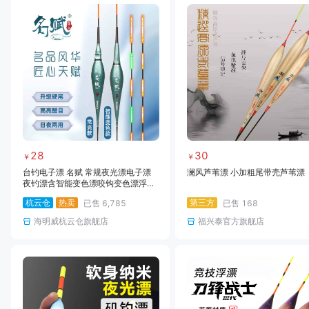
28
30
￥
￥
台钓电子漂 名赋 常规夜光漂电子漂
澜风芦苇漂 小加粗尾带壳芦苇漂
夜钓漂含智能变色漂咬钩变色漂浮漂
浮标
杭云仓
热卖
第三方
已售
6,785
已售
168
海明威杭云仓旗舰店
福兴泰官方旗舰店