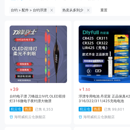
台钓 > 配件 > 台钓浮漂
热卖从多到少
重置
钓鱼伞
台钓服饰
台钓装备
饵料
黑坑浮漂
黑坑配件
黑坑钓灯
黑坑网
黑坑饵料
马口竿
路亚竿
雷强竿
路亚装备
海钓竿
海钓轮
海钓线
39
1
.
50
￥
￥
台钓电子漂 刀锋战士IV代 OLED双排
浮漂专用电池 丹尼富 正品保真42
灯316微电子夜钓漂大物漂
316/322/311/425充电电池
杭云仓
热卖
杭云仓
热卖
已售
6,353
已售
99,601
海明威杭云仓旗舰店
海明威杭云仓旗舰店