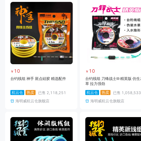
10
10
￥
￥
台钓线组 神手 斑点硅胶 精选配件
台钓线组 刀锋战士III·精英版 仿生
草 拉力强劲
杭云仓
热卖
杭云仓
热卖
已售
2,118,251
已售
1,058,533
海明威杭云仓旗舰店
海明威杭云仓旗舰店