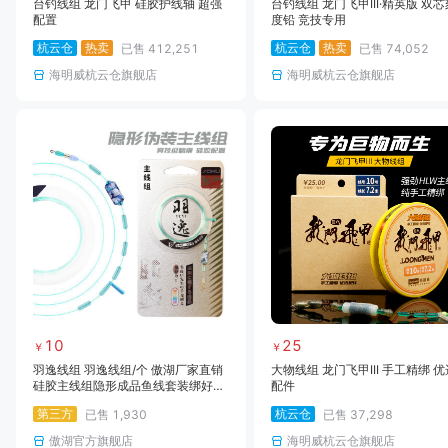
台钓线组 龙门飞甲 硅胶护线轴 超强
台钓线组 龙门飞甲III·精英版 双芯
配置
度铅 竞技专用
杭云仓
热卖
杭云仓
热卖
已售
412,251
已售
74,052
海明威杭云仓旗舰店
海明威杭云仓旗舰店
10
25
￥
￥
羽逸线组 羽逸线组/个 傲湖厂家直销
大物线组 龙门飞甲III 手工精绑 优
硅胶主线组隐形成品鱼线套装绑好的
配件
钓鱼线组渔具
第三方
杭云仓
已售
1,930
已售
37,298
傲湖官方旗舰店
海明威杭云仓旗舰店