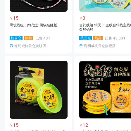
15
3
￥
￥
黑坑线组 刀锋战士·回锅鲢鳙版
台钓线组 钓天下 主线台钓线主线
鱼线钓线
杭云仓
热卖
杭云仓
热卖
已售
431
已售
43,631
海明威杭云仓旗舰店
海明威杭云仓旗舰店
15
12
￥
￥