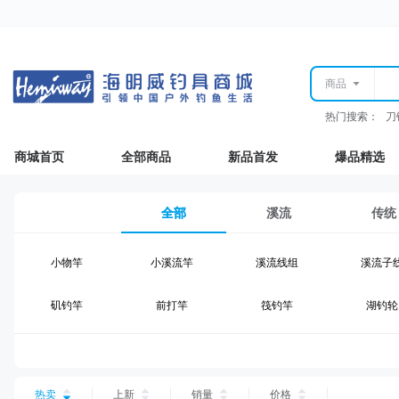
商品
热门搜索：
刀
商城首页
全部商品
新品首发
爆品精选
全部
溪流
传统
小物竿
小溪流竿
溪流线组
溪流子
矶钓竿
前打竿
筏钓竿
湖钓轮
湖钓线组
湖钓配件
钓椅钓台
湖钓装
台钓仕挂
台钓线
台钓钩
台钓浮
热卖
上新
销量
价格