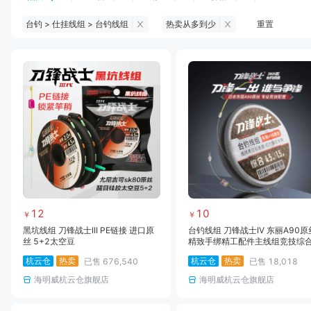
台钓 > 仕挂线组 > 台钓线组
热卖从多到少
重置
钓鱼伞
台钓服饰
台钓装备
饵料
黑坑浮漂
黑坑配件
黑坑钓灯
黑坑网
黑坑饵料
马口竿
路亚竿
雷强竿
路亚装备
海钓竿
海钓轮
海钓线
12
10
￥
￥
黑坑线组 刀锋战士III PE链接 进口原
台钓线组 刀锋战士IV 东丽A90原
丝 5+2太空豆
精致手绑精工配件主线组竞技综
坑野钓大物
杭云仓
热卖
杭云仓
热卖
已售
676,540
已售
18,018
海明威杭云仓旗舰店
海明威杭云仓旗舰店