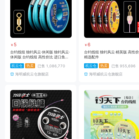
5
6
￥
￥
台钓线组 独钓风云·休闲版 独钓风云·
台钓线组 独钓风云·精英版 高性
休闲版 台钓线组 高性价比 进口鱼线
精选配件
精美配件
杭云仓
热卖
杭云仓
热卖
已售
1,086,770
已售
955,696
海明威杭云仓旗舰店
海明威杭云仓旗舰店