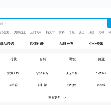
商品
热门搜索：
刀锋战士
龙门飞甲
钓天下
饵料
名赋
线组
绝技
刀锋
爆品精选
店铺列表
品牌推荐
企业资讯
传统
台钓
黑坑
路亚
溪流子线
溪流装备
溪流饵料
小物竿II
湖钓轮
前打轮
筏钓轮
休闲线
湖钓装备
鲫鱼竿
综合竿
台钓竿
查看更多
台钓浮漂
台钓配件
钓灯
抄网支架