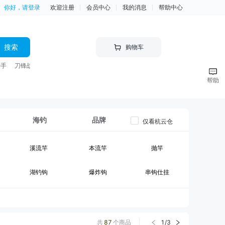
你好，请登录
欢迎注册
会员中心
我的消息
帮助中心
搜索
购物车
神手
刀锋战士 竿
帮助
海钓
品牌
仅看杭云仓
溪流竿
本流竿
抛竿
湖钓钩
爆炸钩
串钩仕挂
黑坑竿II
大物竿
台钓线组
钓箱
台钓竿包
鱼护
共
87
个商品
1
/
3