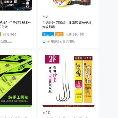
5
￥
子线付 伊势尼手研3X-
台钓仕挂 刀锋战士III·翘嘴 超长子线
2付装
专攻翘嘴
杭云仓
热卖
已售
364
已售
69,468
仓旗舰店
海明威杭云仓旗舰店
10
￥