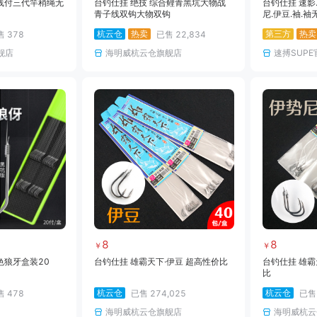
线付三代竿稍绳无
台钓仕挂 绝技 综合鲤青黑坑大物战
台钓仕挂 速影
青子线双钩大物双钩
尼.伊豆.袖.袖
杭云仓
热卖
第三方
热卖
售
378
已售
22,834
舰店
海明威杭云仓旗舰店
速搏SUP
8
8
￥
￥
色狼牙盒装20
台钓仕挂 雄霸天下·伊豆 超高性价比
台钓仕挂 雄霸
比
杭云仓
杭云仓
售
478
已售
274,025
已
海明威杭云仓旗舰店
海明威杭云