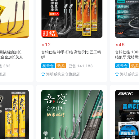
12
46
￥
￥
·回锅鲢鳙加长
台钓仕挂 神手·打结 高性价比 匠工精
台钓仕挂 10
钛合金加长关东
绑
结狼牙 无结绑
锰钩三洋原丝
杭云仓
热卖
杭云仓
热卖
售
383
已售
141,188
舰店
海明威杭云仓旗舰店
海明威杭云