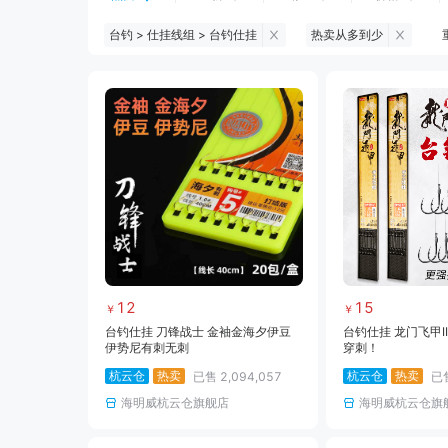
台钓 > 仕挂线组 > 台钓仕挂
热卖从多到少
钓鱼伞
台钓服饰
台钓装备
黑坑浮漂
黑坑配件
黑坑钓灯
黑坑饵料
马口竿
路亚竿
路亚装备
海钓竿
海钓轮
12
15
￥
￥
台钓仕挂 刀锋战士 金袖金海夕伊豆
台钓仕挂 龙门飞甲I
伊势尼有刺无刺
穿刺！
杭云仓
热卖
杭云仓
热卖
已售
2,094,057
已
海明威杭云仓旗舰店
海明威杭云仓旗