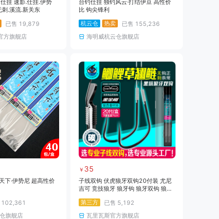
.仕挂 速影.仕挂.伊势
台钓仕挂 独钓风云·打结伊豆 高性价
无刺.溪流.新关东
比 钩尖锋利
杭云仓
热卖
已售
19,879
已售
155,236
E官方旗舰店
海明威杭云仓旗舰店
35
￥
天下·伊势尼 超高性价
子线双钩 伏虎狼牙双钩20付装 尤尼
吉可 竞技狼牙 狼牙钩 狼牙双钩 狼牙
黑坑狼牙 狼牙子线 狼牙双钩 金袖双
第三方
售
102,361
已售
5,192
钩 金袖
仓旗舰店
瓦里瓦斯官方旗舰店