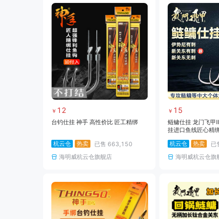
12
15
￥
￥
台钓仕挂 神手 高性价比 匠工精绑
鲢鳙仕挂 龙门飞甲I
挂进口鱼线匠心精
杭云仓
热卖
杭云仓
热卖
已售
663,150
已
海明威杭云仓旗舰店
海明威杭云仓旗