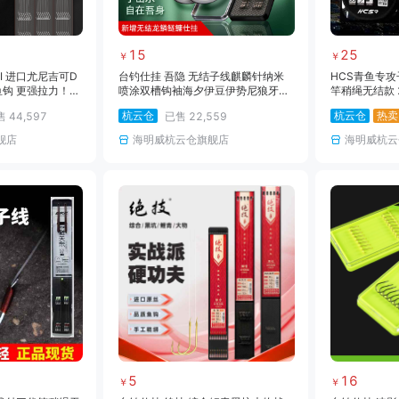
15
25
￥
￥
II 进口尤尼吉可D
台钓仕挂 吾隐 无结子线麒麟针纳米
HCS青鱼专攻
鱼钩 更强拉力！
喷涂双槽钩袖海夕伊豆伊势尼狼牙大
竿稍绳无结款 
物鲢鳙鲤青
杭云仓
杭云仓
热卖
售
44,597
已售
22,559
舰店
海明威杭云仓旗舰店
海明威杭云
5
16
￥
￥