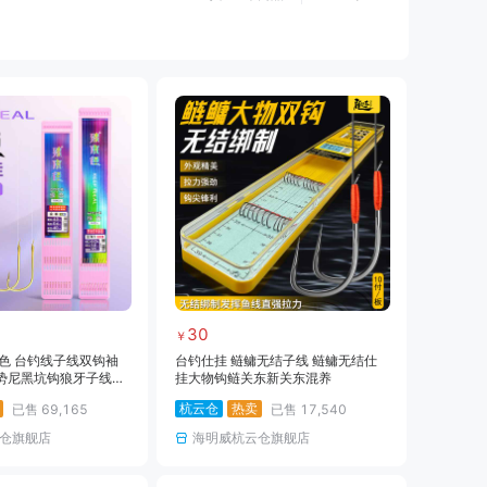
黑坑仕挂
黑坑线
黑坑钩
黑坑钓伞
黑坑服饰
黑坑装备
路亚线
路亚钩饵
路亚配件
海钓装备
海钓饵料
临时专用
30
￥
色 台钓线子线双钩袖
台钓仕挂 鲢鳙无结子线 鲢鳙无结仕
势尼黑坑钩狼牙子线仕
挂大物钩鲢关东新关东混养
双钩
杭云仓
热卖
已售
69,165
已售
17,540
仓旗舰店
海明威杭云仓旗舰店