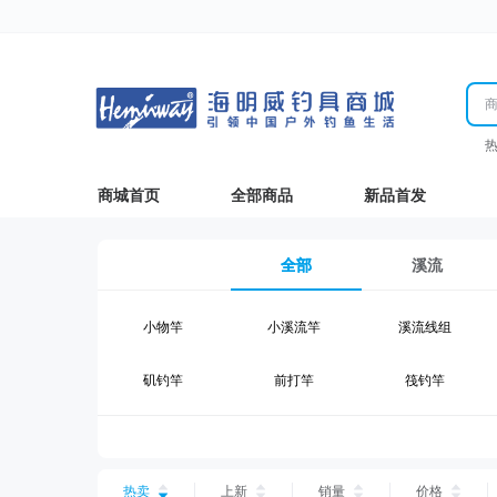
商城首页
全部商品
新品首发
全部
溪流
小物竿
小溪流竿
溪流线组
矶钓竿
前打竿
筏钓竿
湖钓线组
湖钓配件
钓椅钓台
台钓仕挂
台钓线
台钓钩
热卖
上新
销量
价格