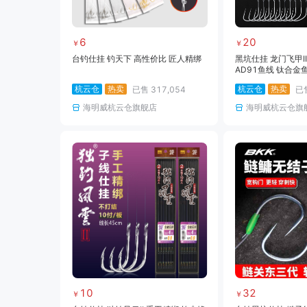
6
20
￥
￥
台钓仕挂 钓天下 高性价比 匠人精绑
黑坑仕挂 龙门飞甲I
AD91鱼线 钛合金
更强穿刺！
杭云仓
热卖
杭云仓
热卖
已售
317,054
已
海明威杭云仓旗舰店
海明威杭云仓旗
10
32
￥
￥