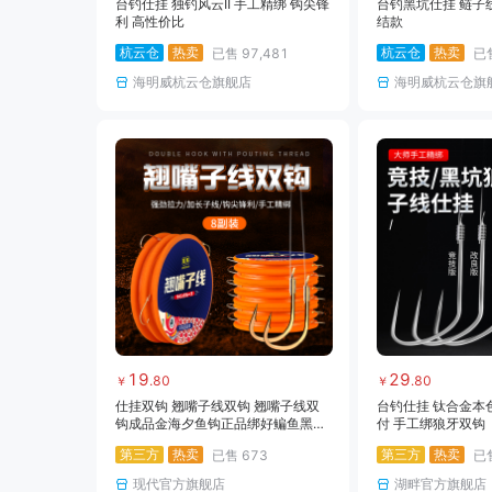
台钓仕挂 独钓风云II 手工精绑 钩尖锋
台钓黑坑仕挂 鲢子
利 高性价比
结款
杭云仓
热卖
杭云仓
热卖
已售
97,481
已
海明威杭云仓旗舰店
海明威杭云仓旗
19
29
.
80
.
80
￥
￥
仕挂双钩 翘嘴子线双钩 翘嘴子线双
台钓仕挂 钛合金本
钩成品金海夕鱼钩正品绑好鳊鱼黑坑
付 手工绑狼牙双钩
野钓专用长子线套装
第三方
热卖
第三方
热卖
已售
673
已
现代官方旗舰店
湖畔官方旗舰店