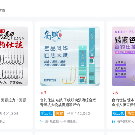
重置
饵料
小药
黑坑竿
黑坑线组
黑坑网架
黑坑钓箱
黑坑竿包
黑坑鱼护
雷强竿
路亚轮
水滴轮
鼓轮
海钓线
海钓钩
海钓钓组
海钓配件
3
5
￥
￥
I 更强拉力！更强
台钓仕挂 名赋 子线双钩溪流综合鲤
台钓仕挂 臻本
青黑坑大物战青翘嘴野钓
金海夕伊豆伊
挂大物钩大物
杭云仓
热卖
杭云仓
热卖
售
401,304
已售
142,060
舰店
海明威杭云仓旗舰店
海明威杭云