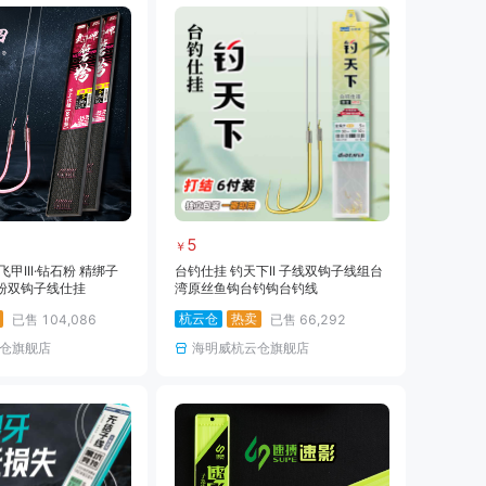
5
￥
甲III·钻石粉 精绑子
台钓仕挂 钓天下II 子线双钩子线组台
粉双钩子线仕挂
湾原丝鱼钩台钓钩台钓线
杭云仓
热卖
已售
104,086
已售
66,292
仓旗舰店
海明威杭云仓旗舰店