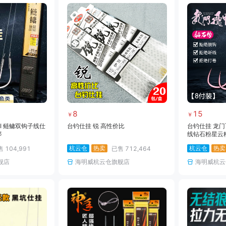
8
15
￥
￥
II 鲢鳙双钩子线仕
台钓仕挂 锐 高性价比
台钓仕挂 龙门飞
绑
线钻石粉星云
杭云仓
热卖
杭云仓
热卖
售
104,991
已售
712,464
舰店
海明威杭云仓旗舰店
海明威杭云