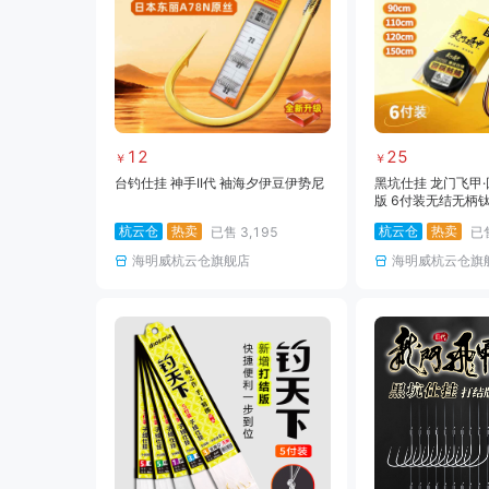
12
25
￥
￥
台钓仕挂 神手II代 袖海夕伊豆伊势尼
黑坑仕挂 龙门飞甲
版 6付装无结无柄
杭云仓
热卖
杭云仓
热卖
已售
3,195
已
海明威杭云仓旗舰店
海明威杭云仓旗