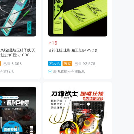
16
￥
0C钛锰黑坑无结子线 无
台钓仕挂 速影 精工细绑 PVC盒
法拉力0损失100C钛
杭云仓
热卖
已售
3,393
已售
92,575
仓旗舰店
海明威杭云仓旗舰店