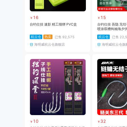
16
15
￥
￥
台钓仕挂 速影 精工细绑 PVC盒
台钓仕挂 吾隐 无
喷涂双槽钩袖海夕
物鲢鳙鲤青
杭云仓
热卖
杭云仓
已售
92,575
已售
22,
海明威杭云仓旗舰店
海明威杭云仓旗
10
32
￥
￥