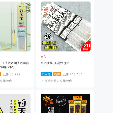
8
￥
下II 子线双钩子线组台
台钓仕挂 锐 高性价比
钓钩台钓线
杭云仓
热卖
已售
66,292
已售
712,464
仓旗舰店
海明威杭云仓旗舰店