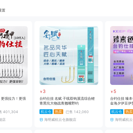
重置
饵料
小药
黑坑竿
黑坑线组
黑坑网架
黑坑钓箱
黑坑竿包
黑坑鱼护
雷强竿
路亚轮
水滴轮
鼓轮
海钓线
海钓钩
海钓钓组
海钓配件
3
5
￥
￥
I 更强拉力！更强
台钓仕挂 名赋 子线双钩溪流综合鲤
台钓仕挂 臻本
青黑坑大物战青翘嘴野钓
金海夕伊豆伊
挂大物钩大物
杭云仓
热卖
杭云仓
热卖
售
401,304
已售
142,060
舰店
海明威杭云仓旗舰店
海明威杭云