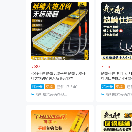
30
15
￥
￥
台钓仕挂 鲢鳙无结子线 鲢鳙无结仕
鲢鳙仕挂 龙门飞甲I
挂大物钩鲢关东新关东混养
挂进口鱼线匠心精
杭云仓
热卖
杭云仓
热卖
已售
17,540
已
海明威杭云仓旗舰店
海明威杭云仓旗