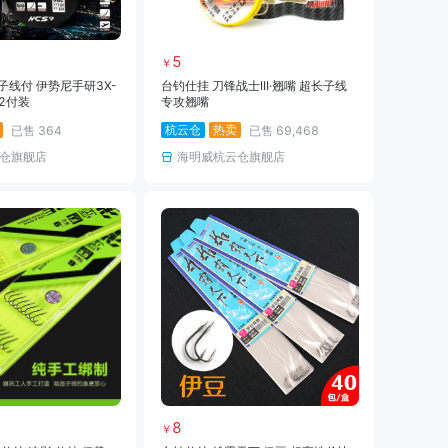
5
￥
子线付 伊势尼手研3X-
台钓仕挂 刀锋战士III·翘嘴 超长子线
2付装
专攻翘嘴
杭云仓
热卖
已售
364
已售
69,468
仓旗舰店
海明威杭云仓旗舰店
8
￥