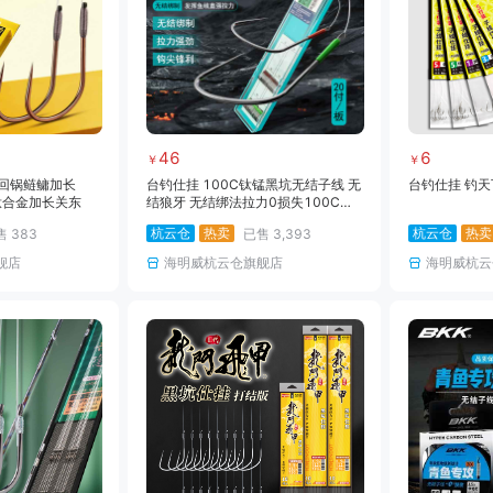
46
6
￥
￥
·回锅鲢鳙加长
台钓仕挂 100C钛锰黑坑无结子线 无
台钓仕挂 钓天
钛合金加长关东
结狼牙 无结绑法拉力0损失100C钛
锰钩三洋原丝
杭云仓
热卖
杭云仓
热卖
售
383
已售
3,393
舰店
海明威杭云仓旗舰店
海明威杭云