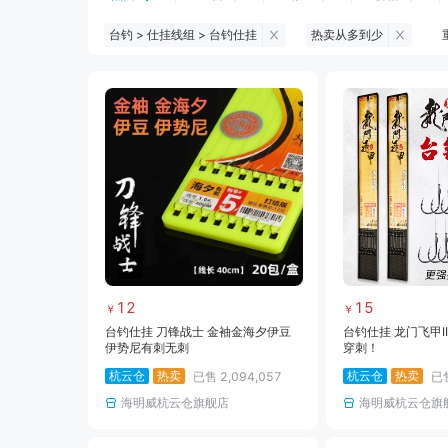
台钓 > 仕挂线组 > 台钓仕挂
热卖从多到少
钓鱼伞
台钓服饰
台钓装备
黑坑浮漂
黑坑配件
黑坑钓灯
黑坑饵料
马口竿
路亚竿
路亚装备
海钓竿
海钓轮
12
15
￥
￥
台钓仕挂 刀锋战士 金袖金海夕伊豆
台钓仕挂 龙门飞甲I
伊势尼有刺无刺
穿刺！
杭云仓
热卖
杭云仓
热卖
已售
2,094,057
已
海明威杭云仓旗舰店
海明威杭云仓旗