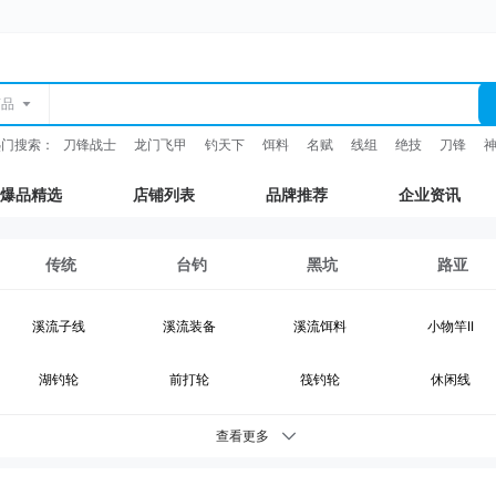
商品
热门搜索：
刀锋战士
龙门飞甲
钓天下
饵料
名赋
线组
绝技
刀锋
爆品精选
店铺列表
品牌推荐
企业资讯
传统
台钓
黑坑
路亚
溪流子线
溪流装备
溪流饵料
小物竿II
湖钓轮
前打轮
筏钓轮
休闲线
湖钓装备
鲫鱼竿
综合竿
台钓竿
查看更多
台钓浮漂
台钓配件
钓灯
抄网支架