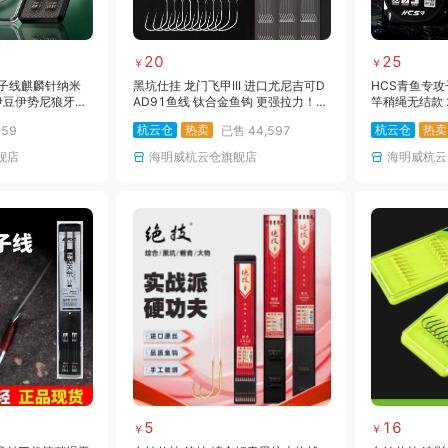
20
25
￥
￥
结子线麒麟针纳米
黑坑仕挂 龙门飞甲III 进口尤尼吉可D
HCS青鱼专攻
伊豆伊势尼狼牙大
AD91鱼线 钛合金鱼钩 更强拉力！
竿稍绳无结款 
更强穿刺！
杭云仓
热卖
杭云仓
热卖
559
已售
44,597
舰店
海明威杭云仓旗舰店
海明威杭云
5
16
￥
￥