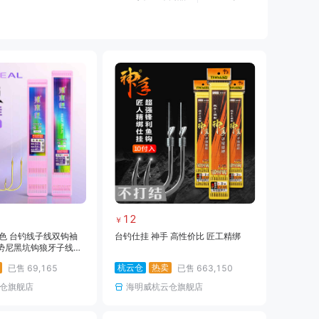
黑坑仕挂
黑坑线
黑坑钩
黑坑钓伞
黑坑服饰
黑坑装备
路亚线
路亚钩饵
路亚配件
海钓装备
海钓饵料
临时专用
12
￥
色 台钓线子线双钩袖
台钓仕挂 神手 高性价比 匠工精绑
势尼黑坑钩狼牙子线仕
双钩
杭云仓
热卖
已售
69,165
已售
663,150
仓旗舰店
海明威杭云仓旗舰店