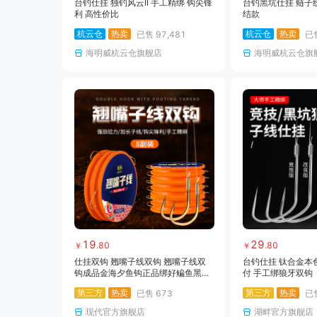
台钓仕挂 独钓风云II 手工精绑 钩尖锋
台钓黑坑仕挂 鲢子
利 高性价比
结款
杭云仓
热卖
杭云仓
热卖
已售
97,481
已
海明威杭云仓旗舰店
海明威杭云仓旗
19
29
.
80
.
80
￥
￥
仕挂双钩 翘嘴子线双钩 翘嘴子线双
台钓仕挂 钛合金本
钩成品金海夕鱼钩正品绑好鳊鱼黑坑
付 手工绑狼牙双钩
野钓专用长子线套装
第三方
热卖
第三方
热卖
已售
673
已
现代官方旗舰店
湖畔官方旗舰店