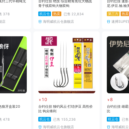
线付三代竿稍绳无
台钓仕挂 绝技 综合鲤青黑坑大物战
台钓仕挂 速影
青子线双钩大物双钩
尼.伊豆.袖.袖
杭云仓
热卖
第三方
热卖
售
378
已售
22,834
舰店
海明威杭云仓旗舰店
速搏SUP
10
8
￥
￥
色狼牙盒装20
台钓仕挂 独钓风云·打结伊豆 高性价
台钓仕挂 雄霸
比 钩尖锋利
比
杭云仓
杭云仓
售
478
已售
155,236
已
海明威杭云仓旗舰店
海明威杭云