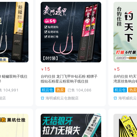
15
5
￥
￥
II 鲢鳙双钩子线仕
台钓仕挂 龙门飞甲III·钻石粉 精绑子
台钓仕挂 钓天
绑
线钻石粉星云粉双钩子线仕挂
湾原丝鱼钩台
杭云仓
热卖
杭云仓
热卖
售
104,991
已售
104,086
舰店
海明威杭云仓旗舰店
海明威杭云