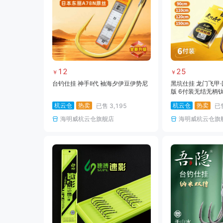
12
25
￥
￥
台钓仕挂 神手II代 袖海夕伊豆伊势尼
黑坑仕挂 龙门飞甲
版 6付装无结无柄
杭云仓
热卖
杭云仓
热卖
已售
3,195
已
海明威杭云仓旗舰店
海明威杭云仓旗