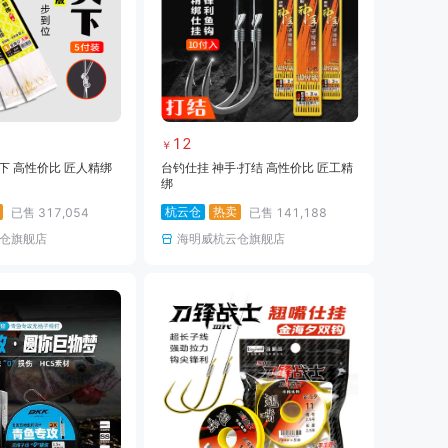
12
￥
下 高性价比 匠人精绑
台钓仕挂 神手·打结 高性价比 匠工精
绑
杭云仓
热卖
已售
317,054
已售
141,188
仓旗舰店
海明威杭云仓旗舰店