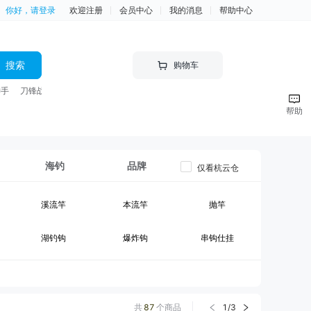
你好，请登录
欢迎注册
会员中心
我的消息
帮助中心
搜索
购物车
神手
刀锋战士 竿
帮助
海钓
品牌
仅看杭云仓
溪流竿
本流竿
抛竿
湖钓钩
爆炸钩
串钩仕挂
黑坑竿II
大物竿
台钓线组
钓箱
台钓竿包
鱼护
共
87
个商品
1
/
3