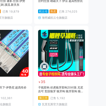
.仕挂 速影.仕挂.伊势
台钓仕挂 雄霸天下·伊豆 超高性价比
无刺.溪流.新关东
杭云仓
热卖
已售
19,879
已售
274,025
E官方旗舰店
海明威杭云仓旗舰店
35
￥
天下·伊势尼 超高性价
子线双钩 伏虎狼牙双钩20付装 尤尼
吉可 竞技狼牙 狼牙钩 狼牙双钩 狼牙
黑坑狼牙 狼牙子线 狼牙双钩 金袖双
第三方
售
102,361
已售
5,192
钩 金袖
仓旗舰店
瓦里瓦斯官方旗舰店