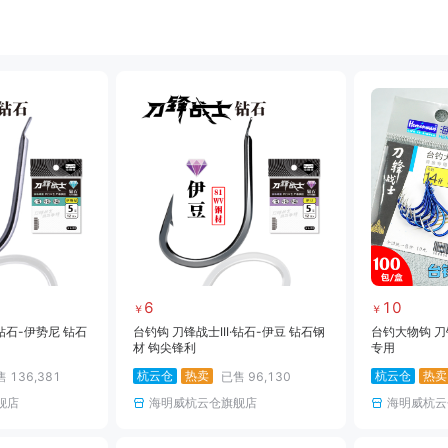
饵料
小药
黑坑竿
黑坑线组
黑坑网架
黑坑钓箱
黑坑竿包
黑坑鱼护
雷强竿
路亚轮
水滴轮
鼓轮
海钓线
海钓钩
海钓钓组
海钓配件
6
10
￥
￥
·钻石-伊势尼 钻石
台钓钩 刀锋战士III·钻石-伊豆 钻石钢
台钓大物钩 刀
材 钩尖锋利
专用
杭云仓
热卖
杭云仓
热卖
售
136,381
已售
96,130
舰店
海明威杭云仓旗舰店
海明威杭云