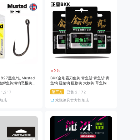
25
￥
27黑色/包 Mustad
BKK金刚霸刀鱼钩 青鱼斩 青鱼斩 青
鱼鲟鱼钩海钓恶棍钩铁
鱼钩 鲢鳙钩 巨物钩 大物钩 草鱼钩 鲢
钩10827
鱼钩
第三方
售
1,217
已售
2,172
舰店
水悦渔具官方旗舰店