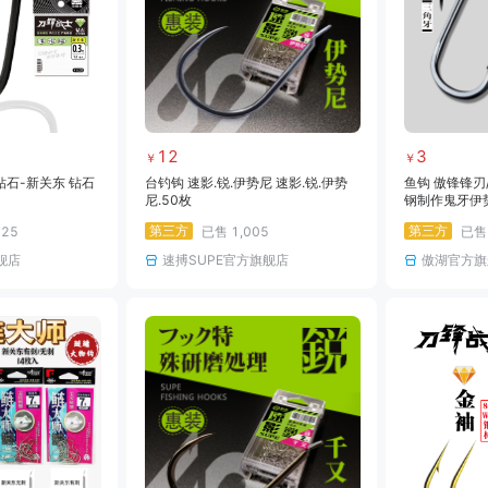
12
3
￥
￥
·钻石-新关东 钻石
台钓钩 速影.锐.伊势尼 速影.锐.伊势
鱼钩 傲锋锋刃/
尼.50枚
钢制作鬼牙伊
锋鱼钩
第三方
第三方
025
已售
1,005
已
舰店
速搏SUPE官方旗舰店
傲湖官方旗