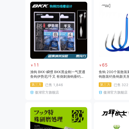
11
65
￥
￥
渔钩 BKK-瞬惯 BKK黑金刚一气贯通
鱼钩 200个装散装
鱼钩伊势尼/千又 有倒刺渔钩垂钓渔
钩散装钓鱼钩新关
具钓鱼用品
色蓝色彩色
第三方
第三方
已售
1,846
已售
322
傲湖官方旗舰店
傲湖官方旗舰店