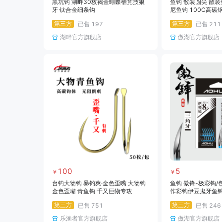
黑坑钩 湖畔30枚褐金蝴蝶槽竞技狼
鱼钩 散装圆尖 散装
牙 钛合金细条钩
尼鱼钩 100C高
鱼钩
第三方
第三方
已售
197
已售
211
湖畔官方旗舰店
傲湖官方旗舰店
100
5
￥
￥
台钓大物钩 暴钓爽·金色歪嘴 大物钩
鱼钩 傲锋-极彩钩/
金色歪嘴 青鱼钩 千又巨物专攻
作彩钩伊豆鬼牙鱼
弯鱼钩
第三方
第三方
已售
751
已售
246
乐渔者官方旗舰店
傲湖官方旗舰店