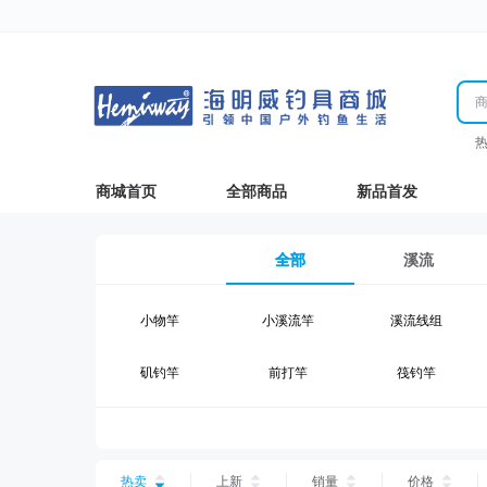
商城首页
全部商品
新品首发
全部
溪流
小物竿
小溪流竿
溪流线组
矶钓竿
前打竿
筏钓竿
湖钓线组
湖钓配件
钓椅钓台
台钓仕挂
台钓线
台钓钩
热卖
上新
销量
价格