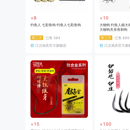
8
10
￥
￥
钓鱼人 七彩鱼钩 钓鱼人七彩鱼钩
大物钩 钓鱼人鲢大
大物钩关东有刺钩
第三方
第三方
已售
384
已售
889
江汉渔具官方旗舰店
江汉渔具官方旗
15
100
￥
￥