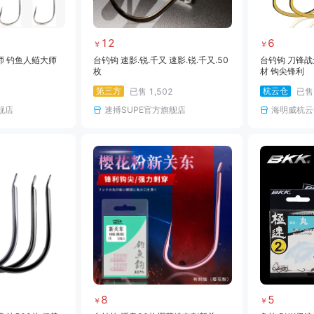
12
6
￥
￥
师 钓鱼人鲢大师
台钓钩 速影.锐.千又 速影.锐.千又.50
台钓钩 刀锋战士
枚
材 钩尖锋利
第三方
杭云仓
已售
1,502
已
舰店
速搏SUPE官方旗舰店
海明威杭云
8
5
￥
￥