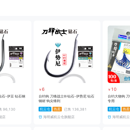
饵料
小药
黑坑竿
黑坑线组
黑坑网架
黑坑钓箱
黑坑竿包
黑坑鱼护
雷强竿
路亚轮
水滴轮
鼓轮
海钓线
海钓钩
海钓钓组
海钓配件
6
10
￥
￥
·钻石-伊豆 钻石钢
台钓钩 刀锋战士III·钻石-伊势尼 钻石
台钓大物钩 刀
钢材 钩尖锋利
专用
杭云仓
热卖
杭云仓
热卖
售
96,130
已售
136,381
舰店
海明威杭云仓旗舰店
海明威杭云