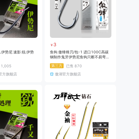
3
￥
.伊势尼 速影.锐.伊势
鱼钩 傲锋锋刃/包-1 进口100C高碳
钢制作鬼牙伊势尼鱼钩只断不易弯傲
锋鱼钩
第三方
售
1,005
已售
870
E官方旗舰店
傲湖官方旗舰店