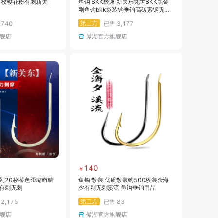
0枚樱花粉有刺新关
鱼钩 BKK极速 新关东丸世BKK黑金
刚鱼钩bkk袋装钩垂钓高碳素钢无倒
刺钓钩
第三方
售
740
已售
3,177
舰店
傲湖官方旗舰店
140
￥
列20枚茶色歪嘴鲢鳙
鱼钩 散装 优质散装钩500枚装金海
度有刺无刺
夕有刺无刺溪流 鱼钩垂钓用品
第三方
售
2,175
已售
83
舰店
傲湖官方旗舰店