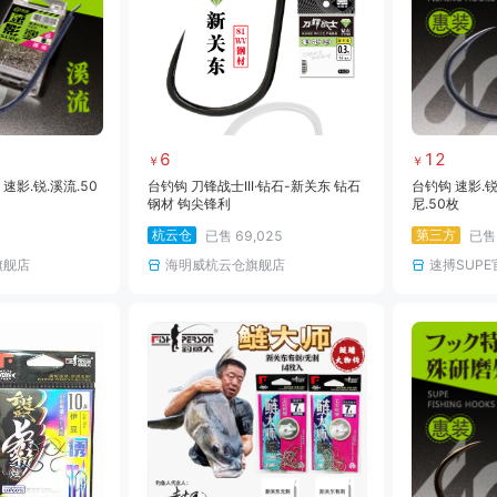
6
12
￥
￥
 速影.锐.溪流.50
台钓钩 刀锋战士III·钻石-新关东 钻石
台钓钩 速影.锐
钢材 钩尖锋利
尼.50枚
杭云仓
第三方
已售
69,025
已
旗舰店
海明威杭云仓旗舰店
速搏SUP