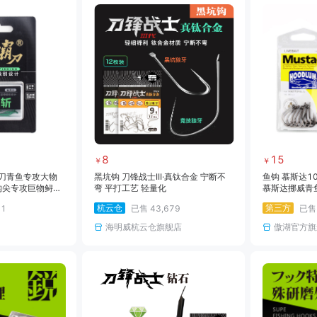
8
15
￥
￥
霸刀青鱼专攻大物
黑坑钩 刀锋战士III·真钛合金 宁断不
鱼钩 慕斯达108
钩尖专攻巨物鲟鱼
弯 平打工艺 轻量化
慕斯达挪威青
板钩南油巨物鱼
杭云仓
第三方
41
已售
43,679
已
海明威杭云仓旗舰店
傲湖官方旗