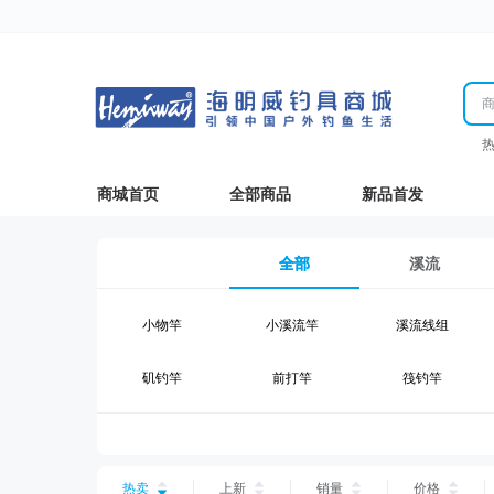
商城首页
全部商品
新品首发
全部
溪流
小物竿
小溪流竿
溪流线组
矶钓竿
前打竿
筏钓竿
湖钓线组
湖钓配件
钓椅钓台
台钓仕挂
台钓线
台钓钩
热卖
上新
销量
价格