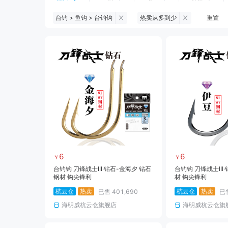
台钓 > 鱼钩 > 台钓钩
热卖从多到少
重置
钓鱼伞
台钓服饰
台钓装备
黑坑浮漂
黑坑配件
黑坑钓灯
黑坑饵料
马口竿
路亚竿
路亚装备
海钓竿
海钓轮
6
6
￥
￥
台钓钩 刀锋战士III·钻石-金海夕 钻石
台钓钩 刀锋战士III
钢材 钩尖锋利
材 钩尖锋利
杭云仓
热卖
杭云仓
热卖
已售
401,690
已
海明威杭云仓旗舰店
海明威杭云仓旗