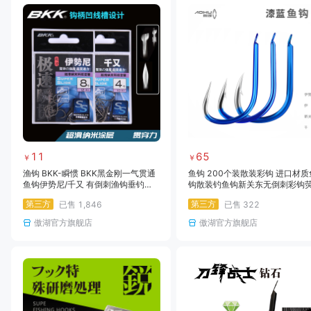
11
65
￥
￥
渔钩 BKK-瞬惯 BKK黑金刚一气贯通
鱼钩 200个装散装彩钩 进口材质
鱼钩伊势尼/千又 有倒刺渔钩垂钓渔
钩散装钓鱼钩新关东无倒刺彩钩
具钓鱼用品
色蓝色彩色
第三方
第三方
已售
1,846
已售
322
傲湖官方旗舰店
傲湖官方旗舰店