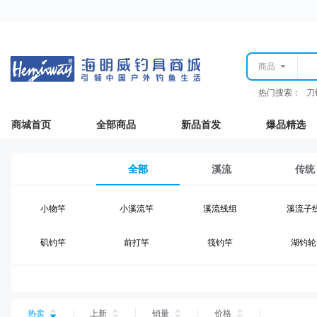
商品
热门搜索：
刀
商城首页
全部商品
新品首发
爆品精选
全部
溪流
传统
小物竿
小溪流竿
溪流线组
溪流子
矶钓竿
前打竿
筏钓竿
湖钓轮
湖钓线组
湖钓配件
钓椅钓台
湖钓装
台钓仕挂
台钓线
台钓钩
台钓浮
热卖
上新
销量
价格