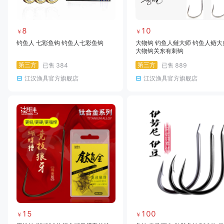
8
10
￥
￥
钓鱼人 七彩鱼钩 钓鱼人七彩鱼钩
大物钩 钓鱼人鲢大师 钓鱼人鲢大
大物钩关东有刺钩
第三方
第三方
已售
384
已售
889
江汉渔具官方旗舰店
江汉渔具官方旗舰店
15
100
￥
￥