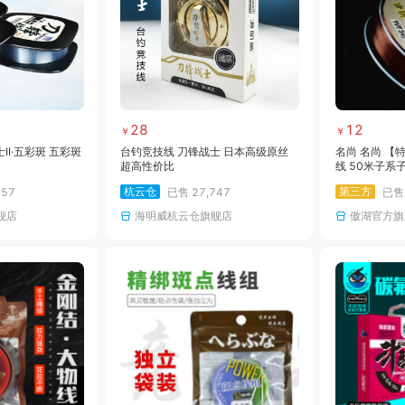
28
12
￥
￥
II·五彩斑 五彩斑
台钓竞技线 刀锋战士 日本高级原丝
名尚 名尚 【
超高性价比
线 50米子系
杭云仓
第三方
157
已售
27,747
已
舰店
海明威杭云仓旗舰店
傲湖官方旗