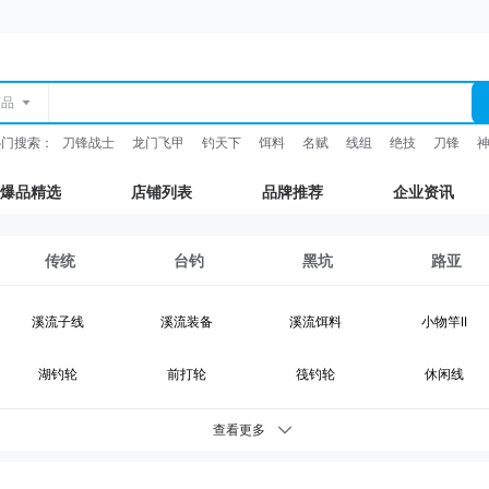
商品
热门搜索：
刀锋战士
龙门飞甲
钓天下
饵料
名赋
线组
绝技
刀锋
爆品精选
店铺列表
品牌推荐
企业资讯
传统
台钓
黑坑
路亚
溪流子线
溪流装备
溪流饵料
小物竿II
湖钓轮
前打轮
筏钓轮
休闲线
湖钓装备
鲫鱼竿
综合竿
台钓竿
查看更多
台钓浮漂
台钓配件
钓灯
抄网支架