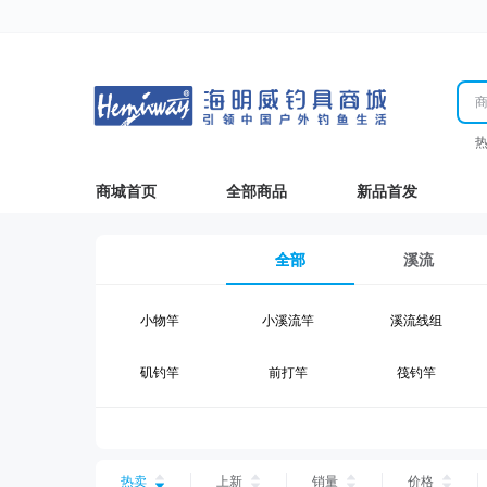
商城首页
全部商品
新品首发
全部
溪流
小物竿
小溪流竿
溪流线组
矶钓竿
前打竿
筏钓竿
湖钓线组
湖钓配件
钓椅钓台
台钓仕挂
台钓线
台钓钩
热卖
上新
销量
价格