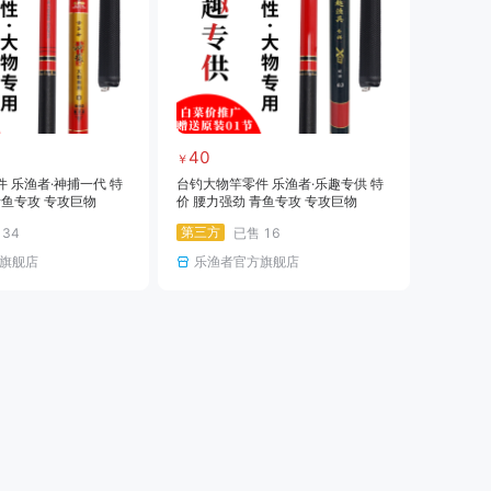
40
￥
 乐渔者·神捕一代 特
台钓大物竿零件 乐渔者·乐趣专供 特
青鱼专攻 专攻巨物
价 腰力强劲 青鱼专攻 专攻巨物
第三方
售
34
已售
16
旗舰店
乐渔者官方旗舰店