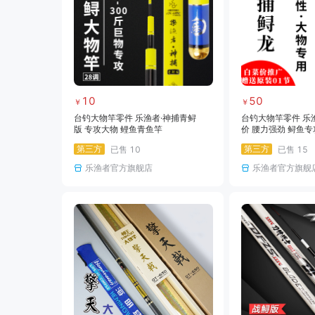
10
50
￥
￥
台钓大物竿零件 乐渔者·神捕青鲟
台钓大物竿零件 乐渔
版 专攻大物 鲤鱼青鱼竿
价 腰力强劲 鲟鱼专
第三方
第三方
已售
10
已售
15
乐渔者官方旗舰店
乐渔者官方旗舰