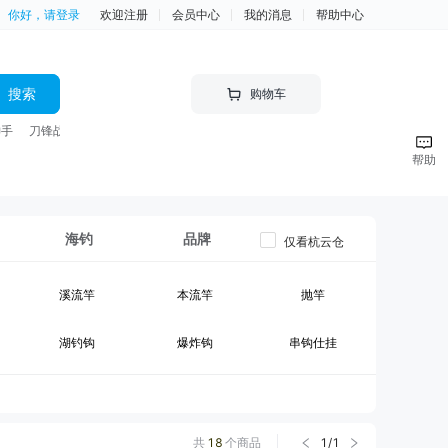
你好，请登录
欢迎注册
会员中心
我的消息
帮助中心
搜索
购物车
神手
刀锋战士 竿
帮助
海钓
品牌
仅看杭云仓
溪流竿
本流竿
抛竿
湖钓钩
爆炸钩
串钩仕挂
黑坑竿II
大物竿
台钓线组
钓箱
台钓竿包
鱼护
共
18
个商品
1
/
1