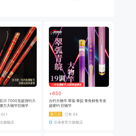
黑坑仕挂
黑坑线
黑坑钩
黑坑钓伞
黑坑服饰
黑坑装备
路亚线
路亚钩饵
路亚配件
海钓装备
海钓饵料
临时专用
650
￥
百川 7000克超强钓力
台钓大物竿 翠弧·青皖 青鱼鲟鱼专攻
强腰力大物竿巨物竿
超硬钓 巨物竿
第三方
售
451
已售
64
仓旗舰店
乐渔者官方旗舰店